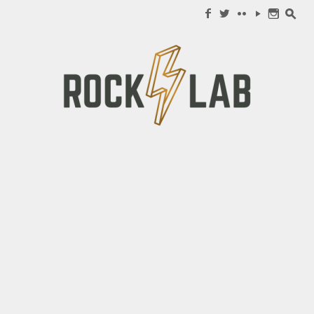
Search for:
f
w
c
y
n
s