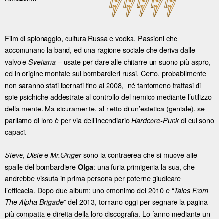
Film di spionaggio, cultura Russa e vodka. Passioni che
accomunano la band, ed una ragione sociale che deriva dalle
valvole
– usate per dare alle chitarre un suono più aspro,
Svetlana
ed in origine montate sui bombardieri russi. Certo, probabilmente
non saranno stati ibernati fino al 2008, né tantomeno trattasi di
spie psichiche addestrate al controllo del nemico mediante l’utilizzo
della mente. Ma sicuramente, al netto di un’estetica (geniale), se
parliamo di loro è per via dell’incendiario
di cui sono
Hardcore-Punk
capaci.
,
e
sono la contraerea che si muove alle
Steve
Diste
Mr.Ginger
spalle del bombardiere
: una furia primigenia la sua, che
Olga
andrebbe vissuta in prima persona per poterne giudicare
l’efficacia. Dopo due album: uno omonimo del 2010 e “
Tales From
” del 2013, tornano oggi per segnare la pagina
The Alpha Brigade
più compatta e diretta della loro discografia. Lo fanno mediante un