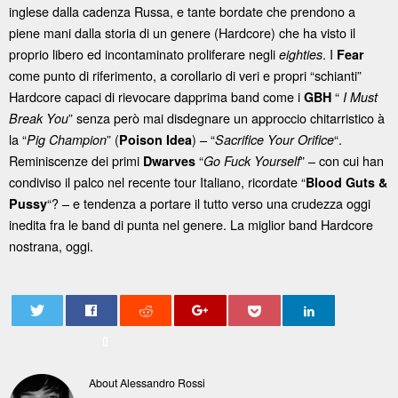
inglese dalla cadenza Russa, e tante bordate che prendono a
piene mani dalla storia di un genere (Hardcore) che ha visto il
proprio libero ed incontaminato proliferare negli
. I
eighties
Fear
come punto di riferimento, a corollario di veri e propri “schianti”
Hardcore capaci di rievocare dapprima band come i
“
GBH
I Must
” senza però mai disdegnare un approccio chitarristico à
Break You
la “
” (
) – “
“.
Pig Champion
Poison Idea
Sacrifice Your Orifice
Reminiscenze dei primi
“
” – con cui han
Dwarves
Go Fuck Yourself
condiviso il palco nel recente tour Italiano, ricordate “
Blood Guts &
“? – e tendenza a portare il tutto verso una crudezza oggi
Pussy
inedita fra le band di punta nel genere. La miglior band Hardcore
nostrana, oggi.
0
About Alessandro Rossi