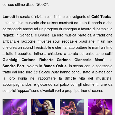
col suo ultimo disco
.
“Guelã”
la serata è iniziata con il ritmo coinvolgente di
,
Lunedì
Café Touba
un’ensemble musicale che unisce musicisti da tutto il mondo e che
corrisponde anche ad un progetto di impegno a favore di bambini e
ragazzi in Senegal e Brasile. La loro musica parte dalla tradizione
africana e raccoglie influenze soul, reggae e brasiliane, in un mix
che crea un sound irresistibile e che ha fatto battere le mani a ritmo
a tutto il pubblico. Infine a chiudere la serata sul palco sono saliti
,
e
Gianluigi Carlone, Roberto Carlone
Giancarlo Macrì
ovvero la
. In scena con lo spettacolo
Sandro Berti
Banda Osiris
tratto dal loro libro
hanno conquistato la platea con
Le Dolenti Note
la loro ironia nel raccontare la difficile vita del musicista,
accompagnandosi e giocando sul palco con gli strumenti, che da
semplici
sono diventati veri e propri partner di scena.
“oggetti”