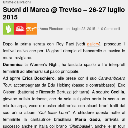
Ultime dai Palchi
Suoni di Marca @ Treviso – 26-27 luglio
2015
·
Anna Pierobon
on
luglio 28, 2015
/
0 Commenti
Dopo la prima serata con Roy Paci [vedi
gallery
], prosegue il
festival estivo che per 18 giorni riempie di bancarelle e musica le
mura trevigiane.
la Women’s Night, ha lasciato spazio a tre interpreti
Domenica
femminili ad alternarsi sul palco principale.
Ad aprire
, alle prese con il suo
Erica Boschiero
Caravanbolero
accompagnata da Edu Hebling (basso e contrabbasso), Eric
Tour,
Cisbani (batteria) e Riccardo Bertuzzi (chitarra). A seguire
,
Cecilia
giovane artista torinese, che da sola sul palco porta in scena un
mix tra arpa, voce e musica elettronica con alcuni brani tratti dal
suo primo album “
. A chiudere questa notte al
Qui base Luna”
femminile la cantautrice brasiliana
, arrivata al
Maria Gadù
successo anche in Italia col brano
, anche lei in tour
“‎Shimbalaiê‬”