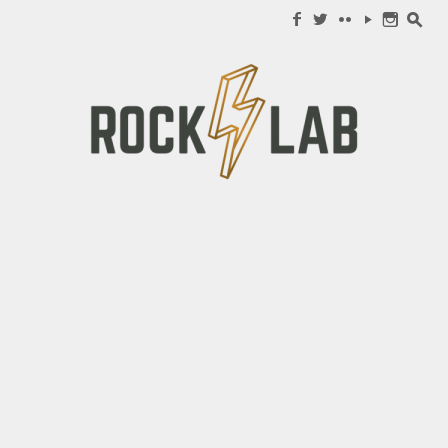
Search for:
f
w
c
y
n
s