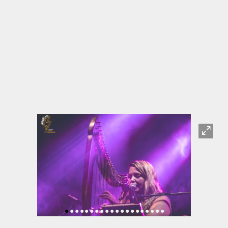
O
•
•
•
•
•
•
•
•
•
•
•
•
•
•
•
•
•
•
•
•