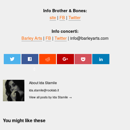
Info Brother & Bones:
site
|
FB
|
Twitter
Info concerti:
Barley Arts
|
FB
|
Twitter
|
info@barleyarts.com
0
About Ida Stamile
ida.stamile@rocklab.it
View all posts by Ida Stamile
→
You might like these