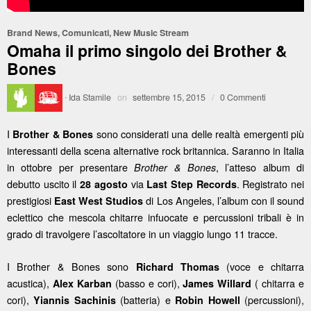
Brand News
,
Comunicati
,
New Music Stream
Omaha il primo singolo dei Brother &
Bones
·
Ida Stamile
on
settembre 15, 2015
/
0 Commenti
I
sono considerati una delle realtà emergenti più
Brother & Bones
interessanti della scena alternative rock britannica. Saranno in Italia
in ottobre per presentare
, l’atteso album di
Brother & Bones
debutto uscito il
via
. Registrato nei
28 agosto
Last Step Records
prestigiosi
di Los Angeles, l’album con il sound
East West Studios
eclettico che mescola chitarre infuocate e percussioni tribali è in
grado di travolgere l’ascoltatore in un viaggio lungo 11 tracce.
I Brother & Bones sono
(voce e chitarra
Richard Thomas
acustica),
(basso e cori),
( chitarra e
Alex Karban
James Willard
cori),
(batteria) e
(percussioni),
Yiannis Sachinis
Robin Howell