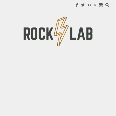
Search for:
f
w
c
y
n
s