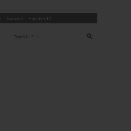
e
Speciali
Rocklab TV
Search for:
s