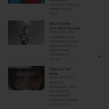
l'atmosfera da club, ed
il difficile distacco
da
[...]
Mount Kimbie -
Love What Survives
ottobre 23rd, 2017
Se passeggi per le
mille strade di Londra
riesci a percepire un
costante flusso
fluorescente di
>
ener
[...]
Giacomo Toni -
Nafta
ottobre 20th, 2017
Musica per
eterosessuali. “Tan ci
bon da gnint” è
un’espressione
contadina nel dialetto
delle mie p
[...]