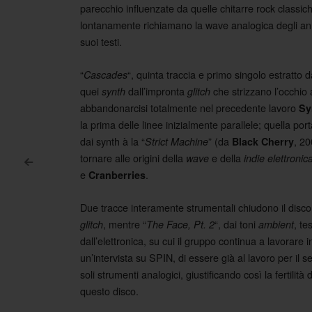
parecchio influenzate da quelle chitarre rock classich
lontanamente richiamano la wave analogica degli an
suoi testi.
“
“, quinta traccia e primo singolo estratto d
Cascades
quei
dall’impronta
che strizzano l’occhio 
synth
glitch
abbandonarcisi totalmente nel precedente lavoro
Sy
la prima delle linee inizialmente parallele; quella por
dai synth à la “
” (da
, 20
Strict Machine
Black Cherry
tornare alle origini della
e della
wave
indie elettronic
<
e
.
Cranberries
Post navigation
Due tracce interamente strumentali chiudono il disco.
, mentre “
“, dai toni
, te
glitch
The Face, Pt. 2
ambient
dall’elettronica, su cui il gruppo continua a lavorare
un’intervista su SPIN, di essere già al lavoro per il s
soli strumenti analogici, giustificando così la fertilit
questo disco.