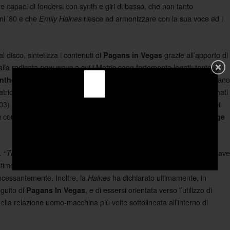
e capaci di fondersi con synth e giri di basso, che non tanto
ni ’80 e che
riesce ad armonizzare con la sua voce ed i
Emily Haines
al disco, sintetizza i contenuti di
grazie all’apporto di
Pagans in Vegas
alla radicata
a cui i Metric sono fortemente legati: tanto da
new-wave
(2012). “
“, “
” e “
” rappresentano
nthetica
Fortunes
The Shade
For Kicks
tatrice del glam-rock a tinte synth-pop tipico dei
– richiamati
Goldfrapp
03) -, che confluisce nelle sonorità pop/dance di “Celebrate”, per poi
con “
” e “
” – veri omaggi a
a
Too Bad So Sad
The Governess
Garbage
 “
” rappresenta un puro omaggio agli anni ’80 in chiave
The Face, Pt. 1
stimonia la continua sperimentazione “trasversale”, e slegata
 incessantemente. Inoltre, la
ha dichiarato ultimamente, in
Haines
eguito di
, e di essersi orientata verso l’utilizzo di
Pagans In Vegas
à della relazione uomo-macchina più volte sottolineata all’interno di