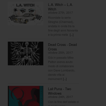
L.A. Witch – L.A.
Witch
ottobre 27th, 2017
Ricordate la serie
Streghe (Charmed),
andata in onda tra la
fine degli anni Novanta
e la prima metà
[...]
Dead Cross - Dead
Cross
ottobre 25th, 2017
Già in passato Mike
Patton aveva avuto
modo di collaborare
con Dave Lombardo,
dando vita ai
monument
[...]
Lali Puna - Two
Windows
ottobre 24th, 2017
Con la fine dell’estate ci
si avvia verso