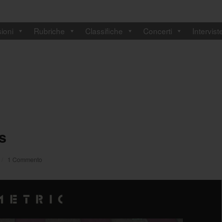
ioni
Rubriche
Classifiche
Concerti
Intervist
s
/
1 Commento