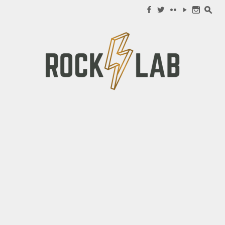
Search for:
f
w
c
y
n
s