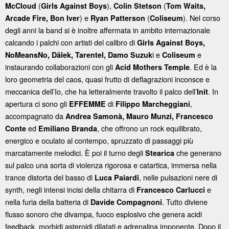
(
),
(
McCloud
Girls Against Boys
Colin Stetson
Tom Waits,
) e
(
). Nel corso
Arcade Fire, Bon Iver
Ryan Patterson
Coliseum
degli anni la band si è inoltre affermata in ambito internazionale
calcando i palchi con artisti del calibro di
Girls Against Boys,
i e
e
NoMeansNo, Dälek, Tarentel, Damo Suzuk
Coliseum
instaurando collaborazioni con gli
. Ed è la
Acid Mothers Temple
loro geometria del caos, quasi frutto di deflagrazioni inconsce e
meccanica dell’Io, che ha letteralmente travolto il palco dell’
. In
Init
apertura ci sono gli
di
,
EFFEMME
Filippo Marcheggiani
accompagnato da
Andrea Samonà, Mauro Munzi, Francesco
ed
, che offrono un rock equilibrato,
Conte
Emiliano Branda
energico e oculato al contempo, spruzzato di passaggi più
marcatamente melodici. È poi il turno degli
che generano
Stearica
sul palco una sorta di violenza rigorosa e catartica, immersa nella
trance distorta del basso di
, nelle pulsazioni nere di
Luca Paiardi
synth, negli intensi incisi della chitarra di
e
Francesco Carlucci
nella furia della batteria di
. Tutto diviene
Davide Compagnoni
flusso sonoro che divampa, fuoco esplosivo che genera acidi
feedback, morbidi asteroidi dilatati e adrenalina imponente. Dopo il