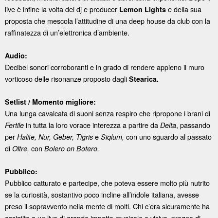
live è infine la volta del dj e producer
e della sua
Lemon Lights
proposta che mescola l’attitudine di una deep house da club con la
raffinatezza di un’elettronica d’ambiente.
Audio:
Decibel sonori corroboranti e in grado di rendere appieno il muro
vorticoso delle risonanze proposto dagli
Stearica.
Setlist / Momento migliore:
Una lunga cavalcata di suoni senza respiro che ripropone i brani di
in tutta la loro vorace interezza a partire da
, passando
Fertile
Delta
per
e
con uno sguardo al passato
Halite, Nur, Geber, Tigris
Siqlum,
di
con
Oltre,
Bolero on Botero.
Pubblico:
Pubblico catturato e partecipe, che poteva essere molto più nutrito
se la curiosità, sostantivo poco incline all’indole italiana, avesse
preso il sopravvento nella mente di molti. Chi c’era sicuramente ha
assistito a un live di grande impatto musicale e visivo, pregno di