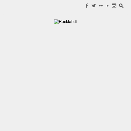
Search for:
f
w
c
y
n
s