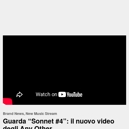
Brand News
,
New Music Stream
Guarda “Sonnet #4”: il nuovo video
degli Any Other