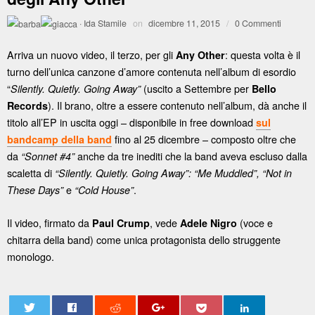
·
Ida Stamile
on
dicembre 11, 2015
/
0 Commenti
Arriva un nuovo video, il terzo, per gli
: questa volta è il
Any Other
turno dell’unica canzone d’amore contenuta nell’album di esordio
“
(uscito a Settembre per
Silently. Quietly. Going Away”
Bello
). Il brano, oltre a essere contenuto nell’album, dà anche il
Records
titolo all’EP in uscita oggi – disponibile in free download
sul
fino al 25 dicembre – composto oltre che
bandcamp della band
da
anche da tre inediti che la band aveva escluso dalla
“Sonnet #4”
scaletta di
“Silently. Quietly. Going Away”: “Me Muddled”, “Not in
e
.
These Days”
“Cold House”
Il video, firmato da
, vede
(voce e
Paul Crump
Adele Nigro
chitarra della band) come unica protagonista dello struggente
monologo.