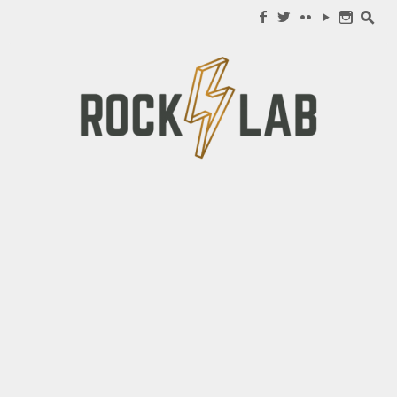
Search for:
f
w
c
y
n
s