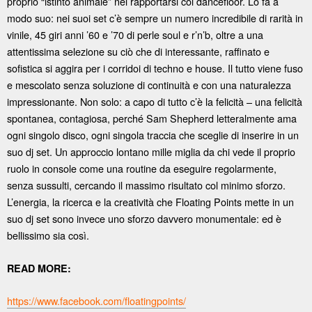
proprio “istinto animale” nel rapportarsi col dancefloor. Lo fa a
modo suo: nei suoi set c’è sempre un numero incredibile di rarità in
vinile, 45 giri anni ’60 e ’70 di perle soul e r’n’b, oltre a una
attentissima selezione su ciò che di interessante, raffinato e
sofistica si aggira per i corridoi di techno e house. Il tutto viene fuso
e mescolato senza soluzione di continuità e con una naturalezza
impressionante. Non solo: a capo di tutto c’è la felicità – una felicità
spontanea, contagiosa, perché Sam Shepherd letteralmente ama
ogni singolo disco, ogni singola traccia che sceglie di inserire in un
suo dj set. Un approccio lontano mille miglia da chi vede il proprio
ruolo in console come una routine da eseguire regolarmente,
senza sussulti, cercando il massimo risultato col minimo sforzo.
L’energia, la ricerca e la creatività che Floating Points mette in un
suo dj set sono invece uno sforzo davvero monumentale: ed è
bellissimo sia così.
READ MORE:
https://www.facebook.com/floatingpoints/