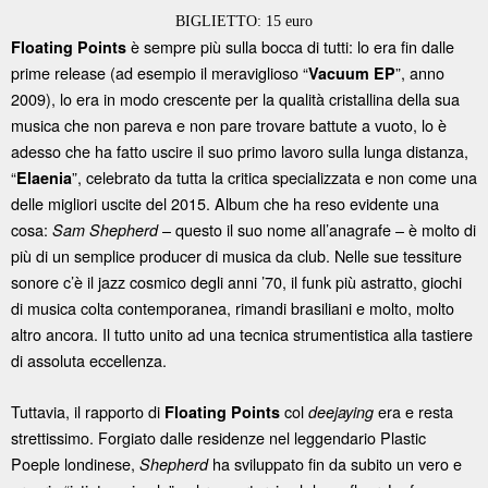
BIGLIETTO: 15 euro
è sempre più sulla bocca di tutti: lo era fin dalle
Floating Points
prime release (ad esempio il meraviglioso “
”, anno
Vacuum EP
2009), lo era in modo crescente per la qualità cristallina della sua
musica che non pareva e non pare trovare battute a vuoto, lo è
adesso che ha fatto uscire il suo primo lavoro sulla lunga distanza,
“
”, celebrato da tutta la critica specializzata e non come una
Elaenia
delle migliori uscite del 2015. Album che ha reso evidente una
cosa:
– questo il suo nome all’anagrafe – è molto di
Sam Shepherd
più di un semplice producer di musica da club. Nelle sue tessiture
sonore c’è il jazz cosmico degli anni ’70, il funk più astratto, giochi
di musica colta contemporanea, rimandi brasiliani e molto, molto
altro ancora. Il tutto unito ad una tecnica strumentistica alla tastiere
di assoluta eccellenza.
Tuttavia, il rapporto di
col
era e resta
Floating Points
deejaying
strettissimo. Forgiato dalle residenze nel leggendario Plastic
Poeple londinese,
ha sviluppato fin da subito un vero e
Shepherd