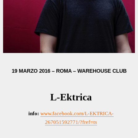
19 MARZO 2016 – ROMA – WAREHOUSE
CLUB
L-Ektrica
info:
www.facebook.com/L-EKTRICA-
267051592771/?fref=ts