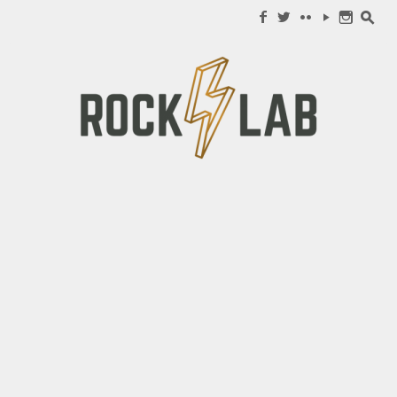
Search for:
f
w
c
y
n
s