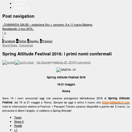
Speciali
Rocklab TV
Post navigation
<
DIAMANDA GALÁS – proiezione film + concerto: 9 e 11 marzo Bologna
Bandabardò: il tour 2016
>
f
w
h
f
Facebook
w
Twitter
g
Google+
p
Pinterest
Brand News
,
Comunicati
Spring Attitude Festival 2016: i primi nomi confermati
·
Ida Stamile
on
febbraio 25, 2016
/
0 comments
Spring Attitude Festival 2016
19-21 maggio
Roma
Sono 14 i nomi annunciati oggi che saranno protagonisti dell’edizione 2016 di
Spring Attitude
Festiva
l, dal 19 al 21 maggio a Roma. Sempre da oggi è attivo il nuovo sito
springattitude.it con
tutte le informazioni relative al Festival. I Passport Tickets saranno disponibili a partire dal 3 marzo. La
primavera è dietro l’angolo, ci vediamo a Spring Attitude!
Tweet
Share
0
Reddit
+1