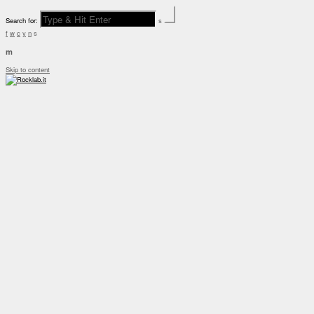
Search for:
s
f
w
c
y
n
s
m
Skip to content