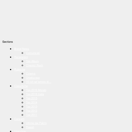
Sections
Brand News
Comunicati
Recensioni
Top Album
Classici Rock
Rubriche
Cinema
Orodiscopo
10 cd nel lettore di...
Classifiche
Top 2016 Mondo
Top 2016 Italia
Top 2015
Top 2014
Top 2013
Top 2012
Top 2011
Concerti
Ultime dai Palchi
Report
Interviste