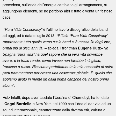
precedenti, sull’onda dell’energia cambiano gli arrangiamenti, si
aggiungono elementi, se ne perdono altri e tutto diventa un festoso
caos.
è l’ultimo lavoro discografico della band
“Pura Vida Conspiracy”
ad oggi, ed è datato luglio 2013.
“Il titolo “Pura Vida Conspiracy”
rappresenta tutto quello verso cui la band si è mossa fin dagli inizi,
– spiega il frontman
–
ormai più di dieci anni fa.
Eugene Hutz
“In
Spagna “pura vida” ha quel sapore che la vera vita dovrebbe
avere, e la frase rende, come invece non farebbe in inglese,
francese o russo. Riassume perfettamente la mia necessità di unire
parti frammentarie per creare una coscienza globale. E’ quello che
abbiamo avuto in mente fin dalla prima canzone del nostro primo
album”.
Hutz infatti, dopo aver lasciato l’Ucraina di Chernobyl, ha fondato
i
a New York nel 1999 con l’idea di dar vita ad un
Gogol Bordello
sound internazionale, caratterizzato dalla diversa età, cultura e
provenienza dei suoi membri.