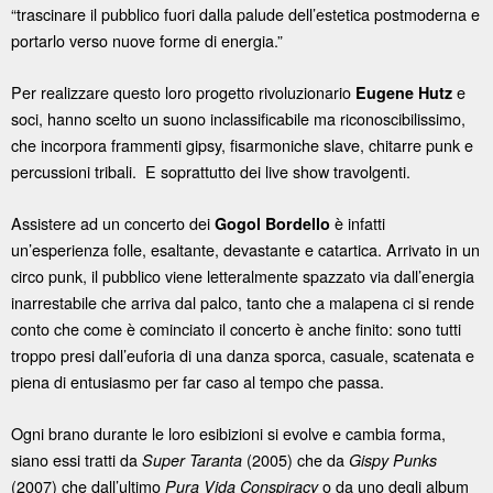
“trascinare il pubblico fuori dalla palude dell’estetica postmoderna e
portarlo verso nuove forme di energia.”
Per realizzare questo loro progetto rivoluzionario
e
Eugene Hutz
soci, hanno scelto un suono inclassificabile ma riconoscibilissimo,
che incorpora frammenti gipsy, fisarmoniche slave, chitarre punk e
percussioni tribali. E soprattutto dei live show travolgenti.
Assistere ad un concerto dei
è infatti
Gogol Bordello
un’esperienza folle, esaltante, devastante e catartica. Arrivato in un
circo punk, il pubblico viene letteralmente spazzato via dall’energia
inarrestabile che arriva dal palco, tanto che a malapena ci si rende
conto che come è cominciato il concerto è anche finito: sono tutti
troppo presi dall’euforia di una danza sporca, casuale, scatenata e
piena di entusiasmo per far caso al tempo che passa.
Ogni brano durante le loro esibizioni si evolve e cambia forma,
siano essi tratti da
(2005) che da
Super Taranta
Gispy Punks
(2007) che dall’ultimo
o da uno degli album
Pura Vida Conspiracy