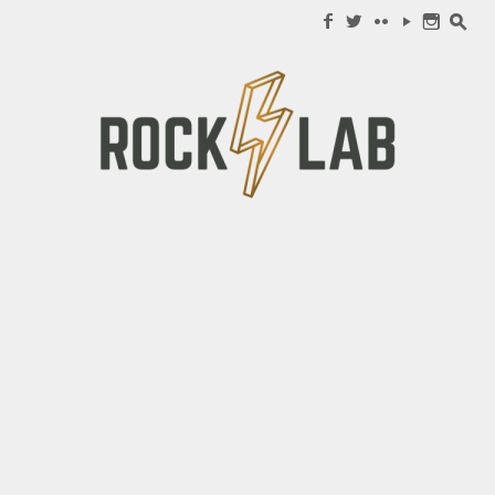
Search for:
f
w
c
y
n
s