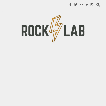
Search for:
f
w
c
y
n
s