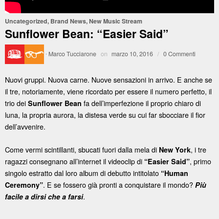
Uncategorized
,
Brand News
,
New Music Stream
Sunflower Bean: “Easier Said”
·
Marco Tucciarone
on
marzo 10, 2016
/
0 Commenti
Nuovi gruppi. Nuova carne. Nuove sensazioni in arrivo. E anche se
il tre, notoriamente, viene ricordato per essere il numero perfetto, il
trio dei
fa dell’imperfezione il proprio chiaro di
Sunflower Bean
luna, la propria aurora, la distesa verde su cui far sbocciare il fior
dell’avvenire.
Come vermi scintillanti, sbucati fuori dalla mela di
, i tre
New York
ragazzi consegnano all’internet il videoclip di
, primo
“Easier Said”
singolo estratto dal loro album di debutto intitolato
“Human
. E se fossero già pronti a conquistare il mondo?
Ceremony”
Più
.
facile a dirsi che a farsi