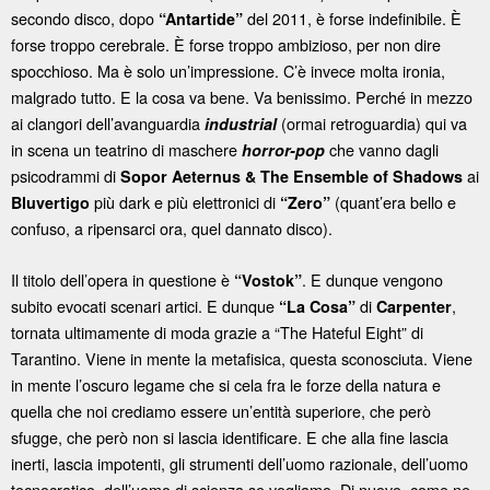
secondo disco, dopo
del 2011, è forse indefinibile. È
“Antartide”
forse troppo cerebrale. È forse troppo ambizioso, per non dire
spocchioso. Ma è solo un’impressione. C’è invece molta ironia,
malgrado tutto. E la cosa va bene. Va benissimo. Perché in mezzo
ai clangori dell’avanguardia
(ormai retroguardia) qui va
industrial
in scena un teatrino di maschere
che vanno dagli
horror-pop
psicodrammi di
ai
Sopor Aeternus
& The Ensemble of Shadows
più dark e più elettronici di
(quant’era bello e
Bluvertigo
“Zero”
confuso, a ripensarci ora, quel dannato disco).
Il titolo dell’opera in questione è
. E dunque vengono
“Vostok”
subito evocati scenari artici. E dunque
di
,
“La Cosa”
Carpenter
tornata ultimamente di moda grazie a “The Hateful Eight” di
Tarantino. Viene in mente la metafisica, questa sconosciuta. Viene
in mente l’oscuro legame che si cela fra le forze della natura e
quella che noi crediamo essere un’entità superiore, che però
sfugge, che però non si lascia identificare. E che alla fine lascia
inerti, lascia impotenti, gli strumenti dell’uomo razionale, dell’uomo
tecnocratico, dell’uomo di scienza se vogliamo. Di nuovo, come ne