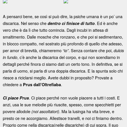
A pensarci bene, se così si può dire, la psiche umana è un po’ una
discarica. Nel senso che
. Ed è anche
dentro ci finisce di tutto
vero che è da lì che tutto comincia. Dagli incubi in attesa di
smaltimento. Dalle mosche che ronzano, e che poi si sedimentano,
in blocco compatto, nel sostrato più profondo di quello che adesso,
per amor di brevità, chiameremo
. Senza contare che poi,
“io”
dulcis
, c’è anche la discarica del corpo, e qui non scendiamo in
in fundo
dettagli perché finora ci siamo dati un certo tono. In definitiva, se si
parla di uomo, si parla di una doppia discarica. E la spunta solo chi
riesce a riciclarsi meglio. Avete dubbi in proposito? Provate a
chiedere a
.
Prus dall’Oltrefiaba
. Ci piace perché non vuole piacere a tutti i costi. E
Ci piace Prus
anzi, usa le sue melodie più riuscite, spesso, come specchietti per
povere allodole
. Ma la lusinga ha vita breve, e
(noi ascoltatori)
presto ce ne accorgiamo. Allestisce tranelli, e noi ci finiamo dentro.
Proprio come nella discarica(nelle discariche) di cui sopra. Il suo