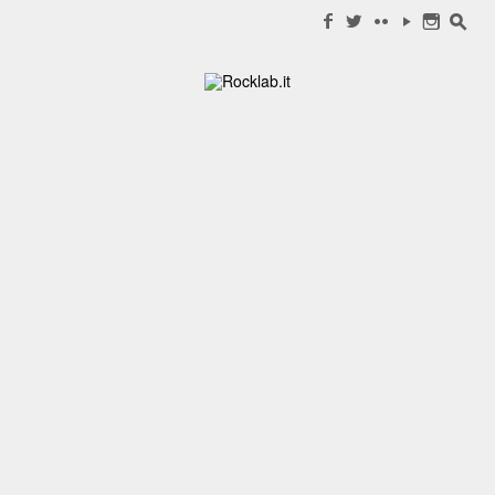
Search for:
f
w
c
y
n
s