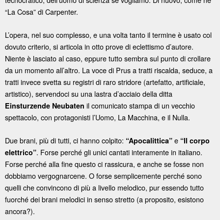
“La Cosa” di Carpenter.
L’opera, nel suo complesso, e una volta tanto il termine è usato col
dovuto criterio, si articola in otto prove di eclettismo d’autore.
Niente è lasciato al caso, eppure tutto sembra sul punto di crollare
da un momento all’altro. La voce di Prus a tratti riscalda, seduce, a
tratti invece svetta su registri di raro stridore (artefatto, artificiale,
artistico), servendoci su una lastra d’acciaio della ditta
il comunicato stampa di un vecchio
Einsturzende Neubaten
spettacolo, con protagonisti l’Uomo, La Macchina, e il Nulla.
Due brani, più di tutti, ci hanno colpito:
e
“Apocalittica”
“Il corpo
. Forse perché gli unici cantati interamente in italiano.
elettrico”
Forse perché alla fine questo ci rassicura, e anche se fosse non
dobbiamo vergognarcene. O forse semplicemente perché sono
quelli che convincono di più a livello melodico, pur essendo tutto
fuorché dei brani melodici in senso stretto (a proposito, esistono
ancora?).