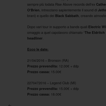
sempre più lodata Rise Above records dellʼex
Cathe
, intrecciano sapientemente il sound di
OʼBrien
Jethr
brani) e quello dei
, creando atmosfe
Black Sabbath
Dopo vari tour in supporto a bands quali
Electric W
omaggio a quel capolavoro chiamato “
The Eldritch
.
headliner
Ecco le date:
21/04/2016 – Bronson (RA)
12.00€ + ddp
Prezzo prevendita:
15.00€
Prezzo cassa:
2270472016 – Legend Club (MI)
15.00€ + ddp
Prezzo prevendita:
18.00€
Prezzo cassa:
<