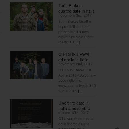
Turin Brakes:
quattro date in Italia
o
novembre 3rd, 2017
Turin Brakes Quattro
imperdibili date per
presentare il nuovo
e
album "Invisible Storm"
in uscita a
[...]
GIRLS IN HAWAII:
ad aprile in Italia
novembre 2nd, 2017
GIRLS IN HAWAII 18
Aprile 2018 - Bologna –
Locomotiv info:
www.locomotivclub.it 19
Aprile 2018
[...]
Ulver: tre date in
Italia a novembre
ottobre 12th, 2017
Gli Ulver, dopo la data
dello scorso giugno
al Labirinto della
>