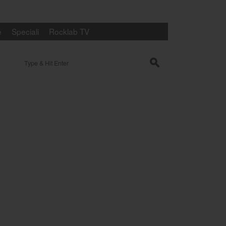
e
Speciali
Rocklab TV
Search for:
s