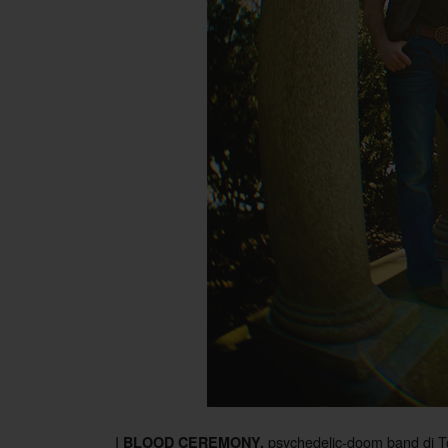
I
psychedelic-doom band di Tor
BLOOD CEREMONY,