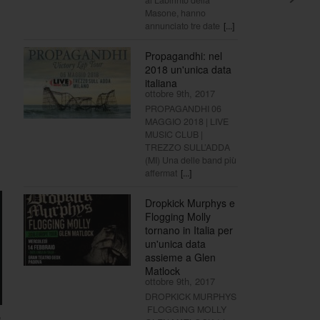
Masone, hanno
annunciato tre date
[...]
Propagandhi: nel
2018 un'unica data
italiana
ottobre 9th, 2017
PROPAGANDHI 06
MAGGIO 2018 | LIVE
MUSIC CLUB |
TREZZO SULL’ADDA
(MI) Una delle band più
affermat
[...]
Dropkick Murphys e
Flogging Molly
tornano in Italia per
un'unica data
assieme a Glen
Matlock
ottobre 9th, 2017
DROPKICK MURPHYS
FLOGGING MOLLY
e