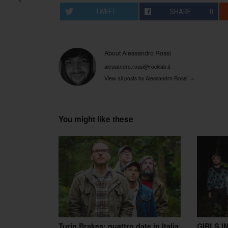
Post navigation
TWEET
SHARE
0
About Alessandro Rossi
alessandro.rossi@rocklab.it
View all posts by Alessandro Rossi
→
You might like these
Turin Brakes: quattro date in Italia
GIRLS IN 