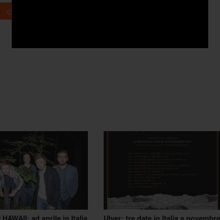
+1
HAWAII: ad aprile in Italia
Ulver: tre date in Italia a novembr