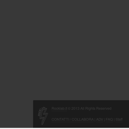
Rocklab.it
© 2013 All Rights Reserved
CONTATTI / COLLABORA
|
ADV
|
FAQ
|
Staff