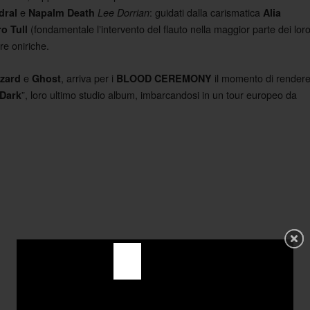
e
: guidati dalla carismatica
dral
Napalm Death
Lee Dorrian
Alia
(fondamentale lʼintervento del flauto nella maggior parte dei lor
o Tull
re oniriche.
e
, arriva per i
il momento di render
izard
Ghost
BLOOD CEREMONY
”, loro ultimo studio album, imbarcandosi in un tour europeo da
 Dark