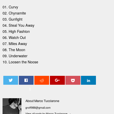
01. Curvy
02. Chynamite
03. Gunfight
04. Steal You Away
05. High Fashion
06. Watch Out
07. Miles Away
08. The Moon
09. Underwater
10. Loosen the Noose
0
About Marco Tucciarone
groff988@gmail.com
View all posts by Marco Tucciarone
→