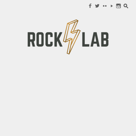
Search for:
f
w
c
y
n
s