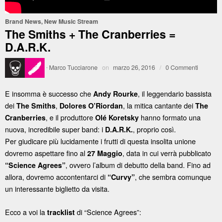
Brand News
,
New Music Stream
The Smiths + The Cranberries =
D.A.R.K.
·
Marco Tucciarone
on
marzo 26, 2016
/
0 Commenti
E insomma è successo che
, il leggendario bassista
Andy Rourke
dei
,
, la mitica cantante dei
The Smiths
Dolores O’Riordan
The
, e il produttore
hanno formato una
Cranberries
Olé Koretsky
nuova, incredibile super band: i
, proprio così.
D.A.R.K.
Per giudicare più lucidamente i frutti di questa insolita unione
dovremo aspettare fino al
, data in cui verrà pubblicato
27 Maggio
, ovvero l’album di debutto della band. Fino ad
“Science Agrees”
allora, dovremo accontentarci di
, che sembra comunque
“Curvy”
un interessante biglietto da visita.
Ecco a voi la
di “Science Agrees”:
tracklist