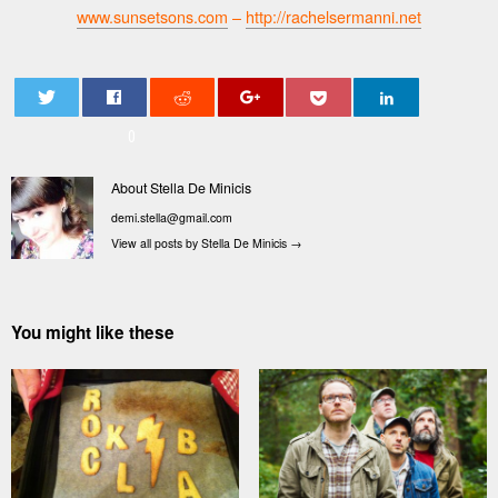
www.sunsetsons.com
–
http://rachelsermanni.net
0
About Stella De Minicis
demi.stella@gmail.com
View all posts by Stella De Minicis
→
You might like these