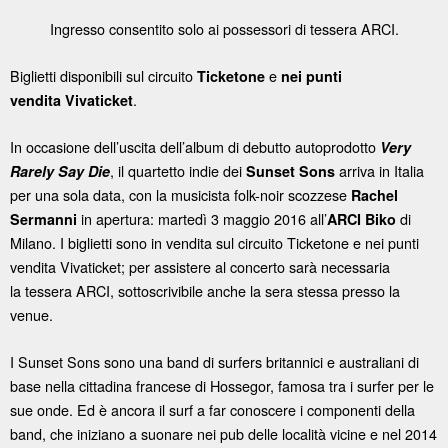
Ingresso consentito solo ai possessori di tessera ARCI.
Biglietti disponibili sul circuito
e
Ticketone
nei punti
.
vendita
Vivaticket
In occasione dell’uscita dell’album di debutto autoprodotto
Very
, il quartetto indie dei
arriva in Italia
Rarely Say Die
Sunset Sons
per una sola data, con la musicista folk-noir scozzese
Rachel
in apertura: martedì 3 maggio 2016 all’
di
Sermanni
ARCI Biko
Milano. I biglietti sono in vendita sul circuito Ticketone e nei punti
vendita Vivaticket; per assistere al concerto sarà necessaria
la tessera ARCI, sottoscrivibile anche la sera stessa presso la
venue.
I Sunset Sons sono una band di surfers britannici e australiani di
base nella cittadina francese di Hossegor, famosa tra i surfer per le
sue onde. Ed è ancora il surf a far conoscere i componenti della
band, che iniziano a suonare nei pub delle località vicine e nel 2014