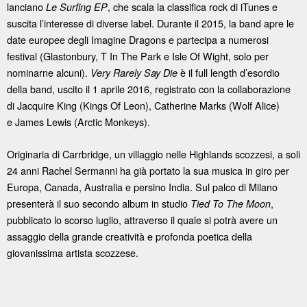
lanciano
, che scala la classifica rock di iTunes e
Le Surfing EP
suscita l’interesse di diverse label. Durante il 2015, la band apre le
date europee degli Imagine Dragons e partecipa a numerosi
festival (Glastonbury, T In The Park e Isle Of Wight, solo per
nominarne alcuni).
è il full length d’esordio
Very Rarely Say Die
della band, uscito il 1 aprile 2016, registrato con la collaborazione
di Jacquire King (Kings Of Leon), Catherine Marks (Wolf Alice)
e James Lewis (Arctic Monkeys).
Originaria di Carrbridge, un villaggio nelle Highlands scozzesi, a soli
24 anni Rachel Sermanni ha già portato la sua musica in giro per
Europa, Canada, Australia e persino India. Sul palco di Milano
presenterà il suo secondo album in studio
,
Tied To The Moon
pubblicato lo scorso luglio, attraverso il quale si potrà avere un
assaggio della grande creatività e profonda poetica della
giovanissima artista scozzese.