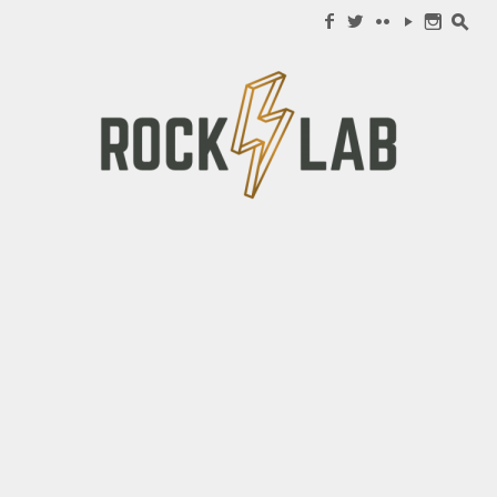
Search for:
f
w
c
y
n
s