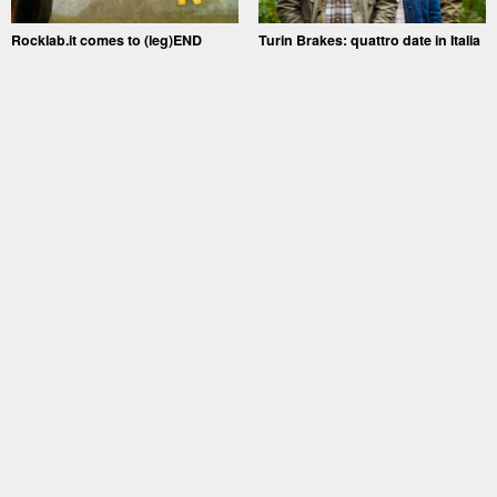
Rocklab.it comes to (leg)END
Turin Brakes: quattro date in Italia