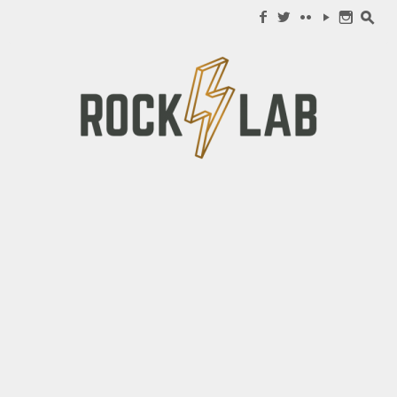
Search for:
f
w
c
y
n
s