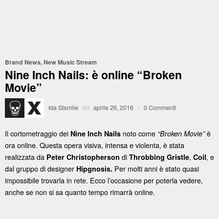
Brand News
,
New Music Stream
Nine Inch Nails: è online “Broken
Movie”
·
Ida Stamile
on
aprile 26, 2016
/
0 Commenti
Il cortometraggio dei
noto come
è
Nine Inch Nails
“Broken Movie”
ora online. Questa opera visiva, intensa e violenta, è stata
realizzata da
di
,
, e
Peter Christopherson
Throbbing Gristle
Coil
dal gruppo di designer
Per molti anni è stato quasi
Hipgnosis.
impossibile trovarla in rete. Ecco l’occasione per poterla vedere,
anche se non si sa quanto tempo rimarrà online.