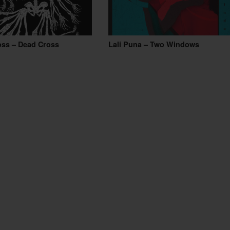
oss – Dead Cross
Lali Puna – Two Windows