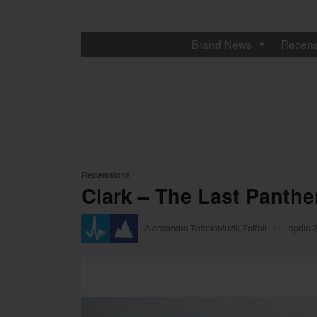
Brand News
Recens
Recensioni
Clark – The Last Panthe
·
Alessandro ToffoloMuzik Zoffoli
on
aprile 