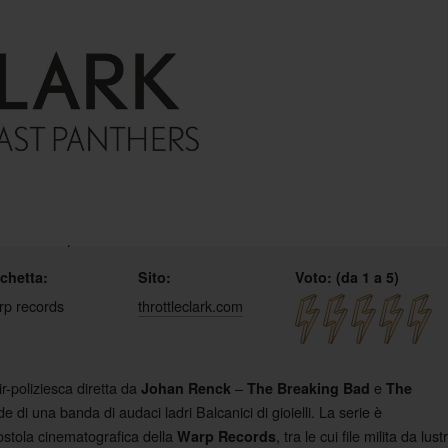
ichetta:
Sito:
Voto: (da 1 a 5)
rp records
throttleclark.com
oir-poliziesca diretta da
–
e
Johan Renck
The Breaking Bad
The
e di una banda di audaci ladri Balcanici di gioielli. La serie è
costola cinematografica della
, tra le cui file milita da lustr
Warp Records