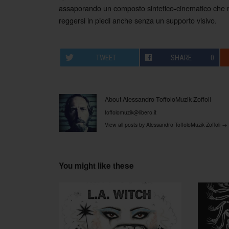
assaporando un composto sintetico-cinematico che re
reggersi in piedi anche senza un supporto visivo.
TWEET
SHARE
0
About Alessandro ToffoloMuzik Zoffoli
toffolomuzik@libero.it
View all posts by Alessandro ToffoloMuzik Zoffoli
→
You might like these