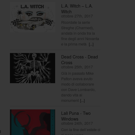
L.A. Witch – L.A.
Witch
ottobre 27th, 2017
Ricordate la serie
Streghe (Charmed),
andata in onda tra la
fine degli anni Novanta
e la prima metà
[...]
Dead Cross - Dead
Cross
ottobre 25th, 2017
Già in passato Mike
Patton aveva avuto
modo di collaborare
con Dave Lombardo,
dando vita ai
monument
[...]
Lali Puna - Two
Windows
ottobre 24th, 2017
Con la fine dell’estate ci
i
si avvia verso