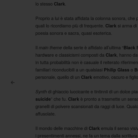
lo stesso
.
Clark
Proprio a lui è stata affidata la colonna sonora, che
quali lo ricordiamo più di frequente.
si arma di 
Clark
poesia sonora e sacra, quasi esoterica.
Il
della serie è affidato all’ultima “
main theme
Black 
hardware e classicismi composti da
, hanno dat
Clark
in tutta probabilità non è casuale il reiterato riferime
familiari riconducibili a un qualsiasi
o
Philip Glass
B
personale, quello di un
emotivo, oscuro e figli
Clark
<
Post navigation
di ghiaccio luccicante e tintinnii di un dolce pi
Synth
” che fu.
è pronto a trasmette un sens
suicide
Clark
granelli di polvere scansionati da raggi di luce. Qu
affusolate.
Il mondo delle macchine di
emula il senso visi
Clark
i presentimenti annessi, ne fa un tema dalla scrittu