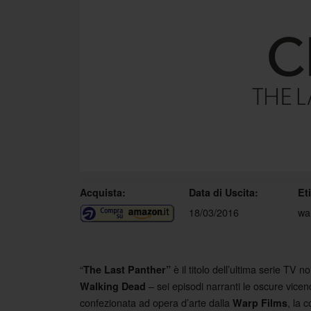
Acquista:
Data di Uscita:
Et
18/03/2016
wa
“
è il titolo dell’ultima serie TV n
The Last Panther”
– sei episodi narranti le oscure vicend
Walking Dead
confezionata ad opera d’arte dalla
, la 
Warp Films