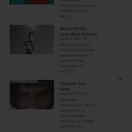
l'atmosfera da club, ed
il difficile distacco
da
[...]
Mount Kimbie -
Love What Survives
ottobre 23rd, 2017
Se passeggi per le
a
mille strade di Londra
e
riesci a percepire un
costante flusso
fluorescente di
ener
[...]
>
Giacomo Toni -
Nafta
ottobre 20th, 2017
Musica per
eterosessuali. “Tan ci
bon da gnint” è
un’espressione
contadina nel dialetto
delle mie p
[...]