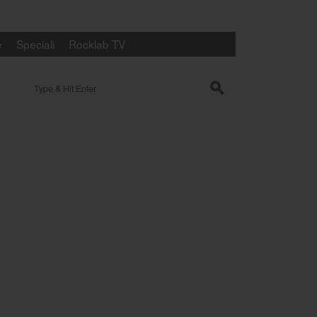
e
Speciali
Rocklab TV
Search for:
s