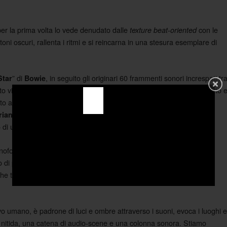
 per la prima volta lo vede denudato dalle
con le
texture beat-oriented
toni oscuri, rallenta i ritmi e si reincarna in una stesura esemplare di
” di
, in seguito gli originari 60 frammenti sonori increspati tr
Star
Bowie
o vita alle 19 tracce guida dell’intera colonna sonora. A questo punto 
nto alle atmosfere di “
” dello stesso
e ad altri ambienti
Low
Bowie
, ma “
” gode comunque di un taglio
rian Eno
The Last Panther
o di una malinconia liquida mai svelata prima.
anoforte, tanto intensi da rievocare quel “
Giardino delle vergini
o di perdita e smarrimento, ad analizzare ogni micro-suono come
alche tamburo decorativo, nessun beat-loop di base e tante emozioni
vo umano, è padrone di luci e ombre attraverso i suoni, evoca i luoghi e
ra nitida, una catena di audio-scene e una colonna sonora. Stiamo