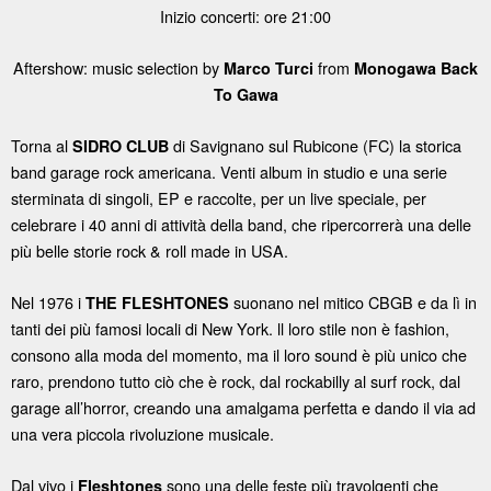
Inizio concerti: ore 21:00
Aftershow: music selection by
from
Marco Turci
Monogawa Back
To Gawa
Torna al
di Savignano sul Rubicone (FC) la storica
SIDRO CLUB
band garage rock americana. Venti album in studio e una serie
sterminata di singoli, EP e raccolte, per un live speciale, per
celebrare i 40 anni di attività della band, che ripercorrerà una delle
più belle storie rock & roll made in USA.
Nel 1976 i
suonano nel mitico CBGB e da lì in
THE FLESHTONES
tanti dei più famosi locali di New York. ll loro stile non è fashion,
consono alla moda del momento, ma il loro sound è più unico che
raro, prendono tutto ciò che è rock, dal rockabilly al surf rock, dal
garage all’horror, creando una amalgama perfetta e dando il via ad
una vera piccola rivoluzione musicale.
Dal vivo i
sono una delle feste più travolgenti che
Fleshtones