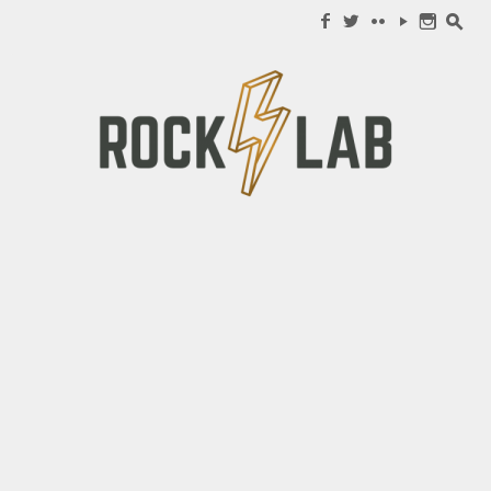
Search for:
f
w
c
y
n
s