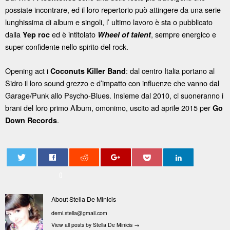
possiate incontrare, ed il loro repertorio può attingere da una serie
lunghissima di album e singoli, l’ ultimo lavoro è sta o pubblicato
dalla
ed è intitolato
, sempre energico e
Yep roc
Wheel of talent
super confidente nello spirito del rock.
Opening act i
: dal centro Italia portano al
Coconuts Killer Band
Sidro il loro sound grezzo e d’impatto con influenze che vanno dal
Garage/Punk allo Psycho-Blues. Insieme dal 2010, ci suoneranno i
brani del loro primo Album, omonimo, uscito ad aprile 2015 per
Go
.
Down Records
0
About Stella De Minicis
demi.stella@gmail.com
View all posts by Stella De Minicis
→