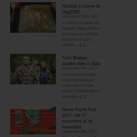
Rocklab.it comes to
(leg)END
novembre 13th, 2017
È il 2002 e in radio c’è
Asereje, Gabry Ponte e
si formano le Lollipop.
Insomma un anno
difficile…
[...]
Turin Brakes:
quattro date in Italia
novembre 3rd, 2017
Turin Brakes Quattro
imperdibili date per
presentare il nuovo
album "Invisible Storm"
in uscita a
[...]
Rome Psych Fest
2017: dal 17
novembre al 18
novembre
novembre 3rd, 2017