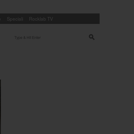
e
Speciali
Rocklab TV
Search for:
s