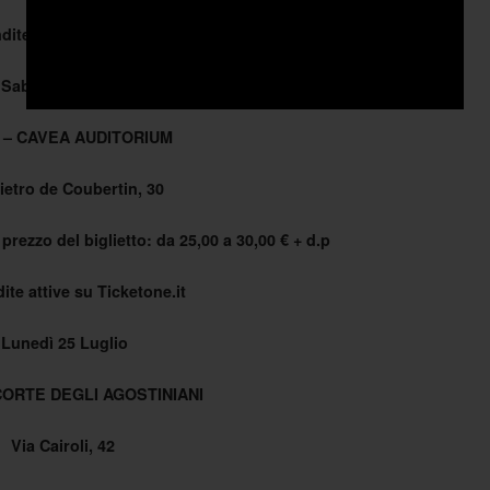
ite attive su Geticket.it
Sabato 23 Luglio
 – CAVEA AUDITORIUM
ietro de Coubertin, 30
prezzo del biglietto: da 25,00 a 30,00 € + d.p
ite attive su Ticketone.it
Lunedì 25 Luglio
 CORTE DEGLI AGOSTINIANI
Via Cairoli, 42