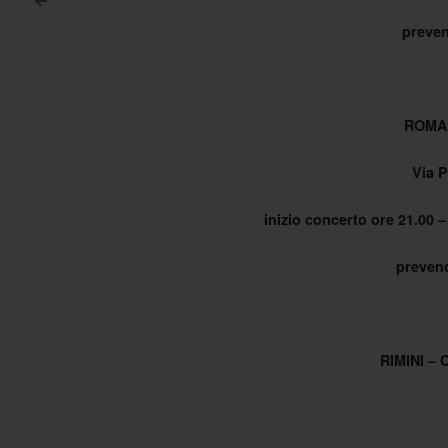
<
Post navigation
prevend
ROMA
Via P
inizio concerto ore 21.00 – 
prevend
RIMINI –