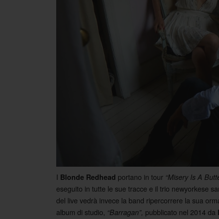
I
portano in tour
Blonde Redhead
“Misery Is A Butte
eseguito in tutte le sue tracce e il trio newyorkese
del live vedrà invece la band ripercorrere la sua ormai
album di studio,
pubblicato nel 2014 da
“Barragan”,