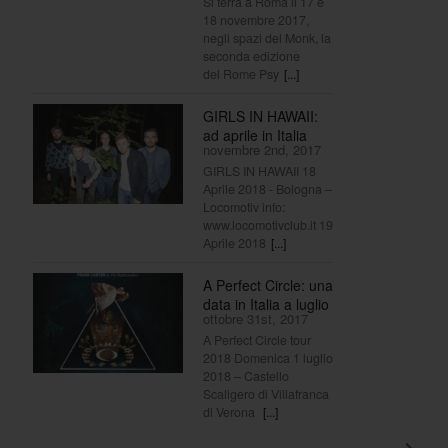
Si terrà a Roma il 17 e
18 novembre 2017,
negli spazi del Monk, la
seconda edizione
del Rome Psy
[...]
GIRLS IN HAWAII:
ad aprile in Italia
novembre 2nd, 2017
GIRLS IN HAWAII 18
Aprile 2018 - Bologna –
Locomotiv info:
www.locomotivclub.it 19
Aprile 2018
[...]
A Perfect Circle: una
data in Italia a luglio
ottobre 31st, 2017
A Perfect Circle tour
2018 Domenica 1 luglio
2018 – Castello
Scaligero di Villafranca
di Verona
[...]