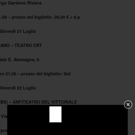
rgo Gardone Riviera
.00 – prezzo del biglietto: 20,00 € + d.p
Giovedì 21 Luglio
LANO – TEATRO CRT
iale E. Alemagna, 6
re 21.00 – prezzo del biglietto: tbd
Venerdì 22 Luglio
(BS) – ANFITEATRO DEL VITTORIALE
Via Vittoriale, 12
prezzo del biglietto: da 25,00 a 40,00 € + d.p