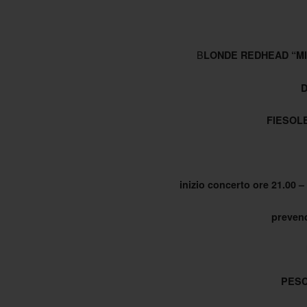
B
LONDE REDHEAD “MI
D
FIESOLE
inizio concerto ore 21.00 – 
prevend
PESC