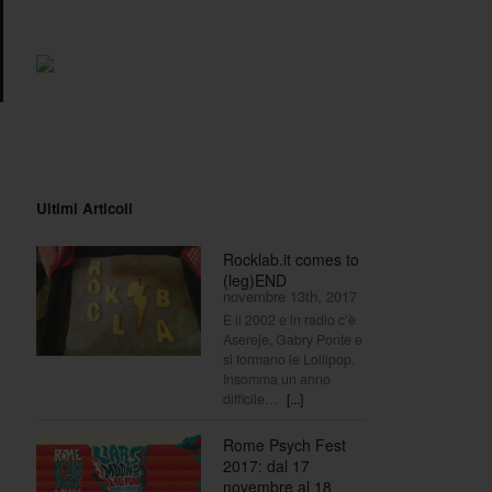
Ultimi Articoli
Rocklab.it comes to
(leg)END
novembre 13th, 2017
È il 2002 e in radio c’è
Asereje, Gabry Ponte e
si formano le Lollipop.
Insomma un anno
difficile…
[...]
Rome Psych Fest
2017: dal 17
novembre al 18