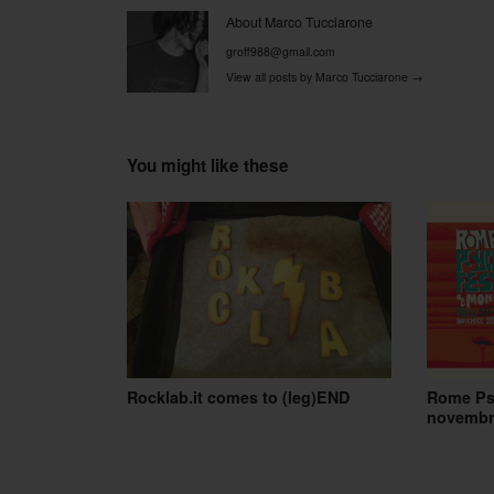
Post navigation
About Marco Tucciarone
groff988@gmail.com
View all posts by Marco Tucciarone
→
You might like these
Rocklab.it comes to (leg)END
Rome Psy
novembr