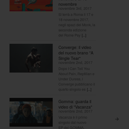
novembre
novembre 3rd, 2017
Si terrà a Roma il 17 e
18 novembre 2017,
negli spazi del Monk, la
seconda edizione
del Rome Psy
[...]
Converge: il video
del nuovo brano "A
Single Tear"
novembre 2nd, 2017
Dopo I Can Tell You
About Pain, Reptilian e
Under Duress, i
Converge pubblicano il
quarto singolo es
[...]
Gomma: guarda il
video di "Vacanza"
novembre 2nd, 2017
Vacanza è il primo
>
singolo dal nuovo
EP dei GOMMA.