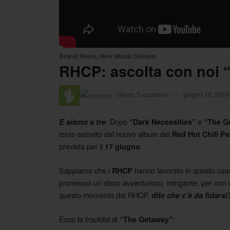
Brand News
,
New Music Stream
RHCP: ascolta con noi 
·
Marco Tucciarone
on
giugno 10, 2016
. Dopo
e
E siamo a tre
“Dark Necessities”
“The G
terzo estratto dal nuovo album dei
Red Hot Chili P
prevista per il
.
17 giugno
Sappiamo che i
hanno lavorato in questo ca
RHCP
promesso un disco avventuroso, intrigante, per non d
questo momento dai RHCP,
dite che c’è da fidarsi
Ecco la
di
:
tracklist
“The Getaway”