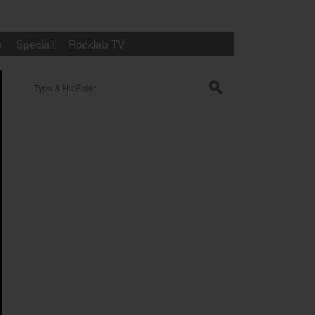
e
Speciali
Rocklab TV
Search for:
s