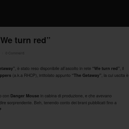
“We turn red”
/
0 Commenti
, è stato reso disponibile all’ascolto in rete
, il
etaway”
“We turn red”
(a.k.a RHCP), intitolato appunto
, la cui uscita è
eppers
“The Getaway”
so con
in cabina di produzione, e che avevano
Danger Mouse
ire sorprendente. Beh, tenendo conto dei brani pubblicati fino a
?