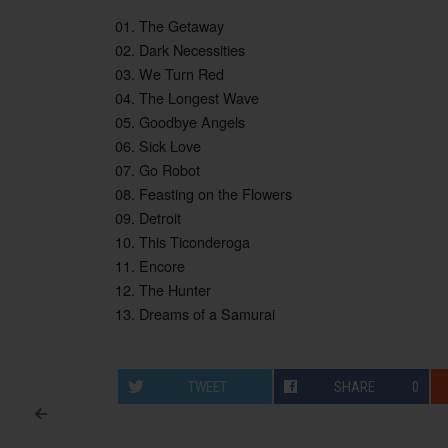
01. The Getaway
02. Dark Necessities
03. We Turn Red
04. The Longest Wave
05. Goodbye Angels
06. Sick Love
07. Go Robot
08. Feasting on the Flowers
09. Detroit
10. This Ticonderoga
11. Encore
12. The Hunter
13. Dreams of a Samurai
TWEET
SHARE
0
<