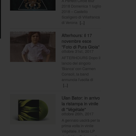
A Perfect Circle tour
2018 Domenica 1 luglio
2018 – Castello
Scaligero di Villafranca
di Verona
[...]
Afterhours: il 17
novembre esce
"Foto di Pura Gioia"
ottobre 31st, 2017
AFTERHOURS Dopo il
lancio del singolo
'Bianca' con Carmen
Consoli, la band
annuncia l'uscita di
[...]
Ulan Bator: in arrivo
la ristampa in vinile
di "Végétale"
ottobre 26th, 2017
A gennaio uscirà per la
prima volta in vinile
Végétale, il terzo LP