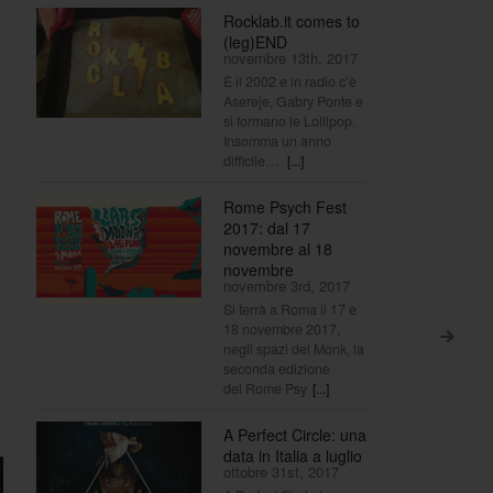
Rocklab.it comes to
(leg)END
novembre 13th, 2017
È il 2002 e in radio c’è
Asereje, Gabry Ponte e
si formano le Lollipop.
Insomma un anno
difficile…
[...]
Rome Psych Fest
2017: dal 17
novembre al 18
novembre
novembre 3rd, 2017
Si terrà a Roma il 17 e
18 novembre 2017,
>
negli spazi del Monk, la
seconda edizione
del Rome Psy
[...]
A Perfect Circle: una
data in Italia a luglio
ottobre 31st, 2017