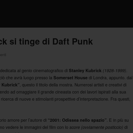
k si tinge di Daft Punk
enti
dedicata al genio cinematografico di
.
Stanley Kubrick
(1928-1999)
ciò che avrà luogo presso la
di Londra, appunto. dal
Somerset House
, questo il titolo della mostra. Numerosi artisti e creativi di
 Kubrick”
endo ad omaggiare il grande cineasta con dei lavori ispirati alla sua
a ricerca di nuove e stimolanti prospettive d’interpretazione. Fra questi,
prio amore per l’autore di
. E in più su
“2001: Odissea nello spazio”
amo vedere le immagini del film con lo
di
score
(ovviamente posticcio)