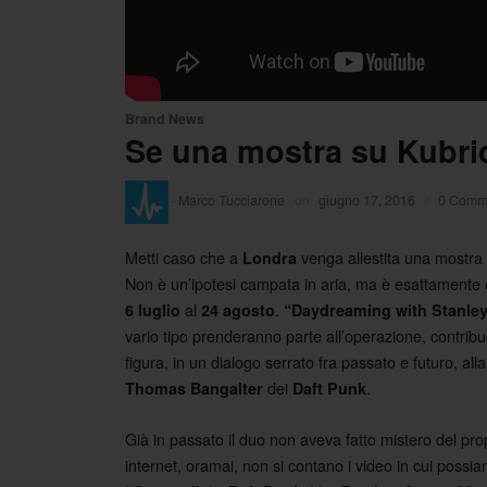
Brand News
Se una mostra su Kubric
·
Marco Tucciarone
on
giugno 17, 2016
/
0 Comm
Metti caso che a
venga allestita una mostra 
Londra
Non è un’ipotesi campata in aria, ma è esattamente 
al
.
6 luglio
24 agosto
“Daydreaming with Stanley
vario tipo prenderanno parte all’operazione, contribu
figura, in un dialogo serrato fra passato e futuro, all
dei
.
Thomas Bangalter
Daft Punk
Già in passato il duo non aveva fatto mistero del pro
internet, oramai, non si contano i video in cui possi