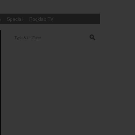
e
Speciali
Rocklab TV
Search for:
s