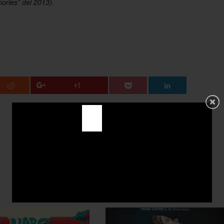
.
ries” del 2013)
+1