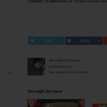
dei
“Contact”
Daft Punk
(da “Random Access Memo
TWEET
SHARE
0
About Marco Tucciarone
groff988@gmail.com
View all posts by Marco Tucciarone
→
<
Post navigation
You might like these