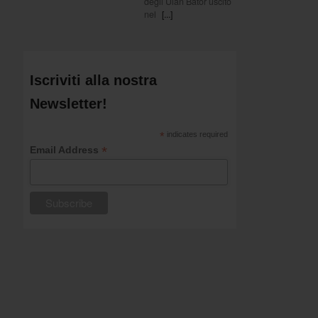
degli Ulan Bator uscito
nel
[...]
Iscriviti alla nostra
Newsletter!
*
indicates required
*
Email Address