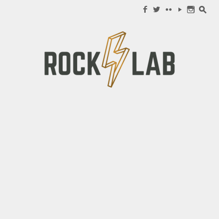
Search for:
f
w
c
y
n
s