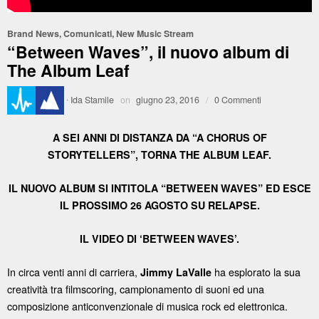
Brand News
,
Comunicati
,
New Music Stream
“Between Waves”, il nuovo album di
The Album Leaf
·
Ida Stamile
on
giugno 23, 2016
/
0 Commenti
A SEI ANNI DI DISTANZA DA “A CHORUS OF
STORYTELLERS”, TORNA THE ALBUM LEAF.
IL NUOVO ALBUM SI INTITOLA “BETWEEN WAVES” ED ESCE
IL PROSSIMO 26 AGOSTO SU RELAPSE.
IL VIDEO DI ‘BETWEEN WAVES’.
In circa venti anni di carriera,
ha esplorato la sua
Jimmy LaValle
creatività tra filmscoring, campionamento di suoni ed una
composizione anticonvenzionale di musica rock ed elettronica.