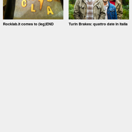
Rocklab.it comes to (leg)END
Turin Brakes: quattro date in Italia