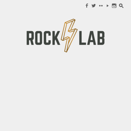
Search for:
f
w
c
y
n
s