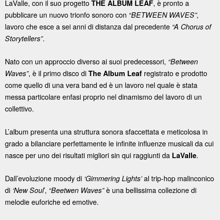
LaValle, con il suo progetto
, è pronto a
THE ALBUM LEAF
pubblicare un nuovo trionfo sonoro con
“BETWEEN WAVES”,
lavoro che esce a sei anni di distanza dal precedente
“A Chorus of
.
Storytellers”
Nato con un approccio diverso ai suoi predecessori,
“Between
, è il primo disco di
registrato e prodotto
Waves”
The Album Leaf
come quello di una vera band ed è un lavoro nel quale è stata
messa particolare enfasi proprio nel dinamismo del lavoro di un
collettivo.
L’album presenta una struttura sonora sfaccettata e meticolosa in
grado a bilanciare perfettamente le infinite influenze musicali da cui
nasce per uno dei risultati migliori sin qui raggiunti da
.
LaValle
Dall’evoluzione moody di
al trip-hop malinconico
‘Gimmering Lights’
di
’,
è una bellissima collezione di
‘New Soul
“Beetwen Waves”
melodie euforiche ed emotive.