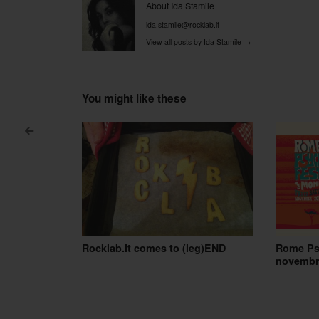
About Ida Stamile
ida.stamile@rocklab.it
View all posts by Ida Stamile
→
You might like these
<
Post navigation
Rocklab.it comes to (leg)END
Rome Psy
novembr