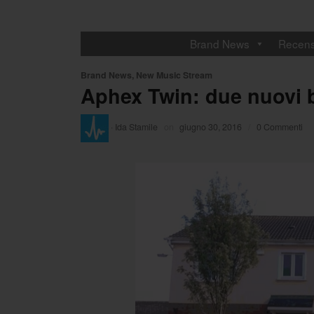
Brand News
Recens
Brand News
,
New Music Stream
Aphex Twin: due nuovi b
·
Ida Stamile
on
giugno 30, 2016
/
0 Commenti