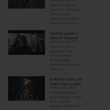
Dopo I Can Tell You
About Pain, Reptilian e
Under Duress, i
Converge pubblicano il
quarto singolo es
[...]
Gomma: guarda il
video di "Vacanza"
novembre 2nd, 2017
Vacanza è il primo
singolo dal nuovo
EP dei GOMMA.
Guarda il video
liberamente ispirato a
Strang
[...]
A Perfect Circle: una
data in Italia a luglio
ottobre 31st, 2017
A Perfect Circle tour
2018 Domenica 1 luglio
2018 – Castello
Scaligero di Villafranca