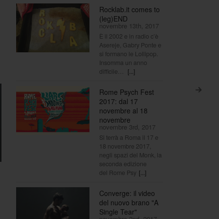
Rocklab.it comes to
(leg)END
novembre 13th, 2017
È il 2002 e in radio c’è
Asereje, Gabry Ponte e
si formano le Lollipop.
Insomma un anno
difficile…
[...]
Rome Psych Fest
>
2017: dal 17
novembre al 18
novembre
novembre 3rd, 2017
Si terrà a Roma il 17 e
18 novembre 2017,
negli spazi del Monk, la
seconda edizione
del Rome Psy
[...]
Converge: il video
del nuovo brano "A
Single Tear"
novembre 2nd, 2017