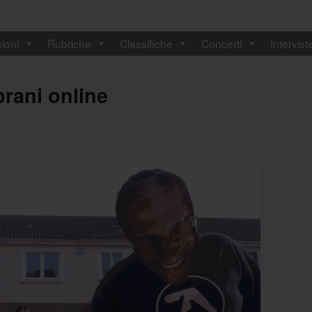
ioni
Rubriche
Classifiche
Concerti
Intervist
rani online