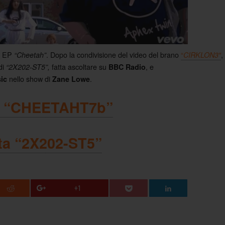
vo EP
. Dopo la condivisione del video del brano
“
,
“Cheetah”
CIRKLON3″
di
fatta ascoltare su
, e
“2X202-ST5”,
BBC Radio
nello show di
.
ic
Zane Lowe
a “CHEETAHT7b”
ta “2X202-ST5”
+1