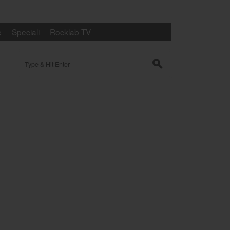
e
Speciali
Rocklab TV
Search for:
s