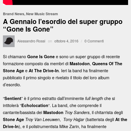
Brand News
,
New Music Stream
A Gennaio l’esordio del super gruppo
“Gone Is Gone”
·
Alessandro Rossi
on
ottobre 4, 2016
/
0 Commenti
Si chiamano
e sono un super gruppo di recente
Gone Is Gone
formazione composto da membri di
,
Mastodon
Queens Of The
e
. Ieri la band ha finalmente
Stone Age
At The Drive-In
pubblicato il primo singolo e rivelato il titolo del loro album
d’esordio.
“
” è il primo estratto dall’imminente
che si
Sentient
full length
intitolerà “
“. La band, che comprende il
Echolocation
cantante/bassista dei
, il chitarrista degli
Mastodon
Troy Sanders
,
(batterista degli
Stone Age
Troy Van Leeuwen
Tony Hajjar
At the
), e il polistrumentista Mike Zarin, ha finalmente
Drive-In