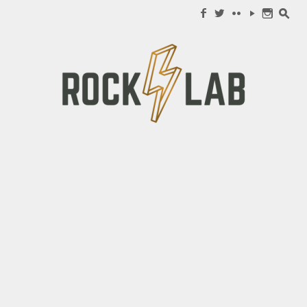
Search for:
f
w
c
y
n
s