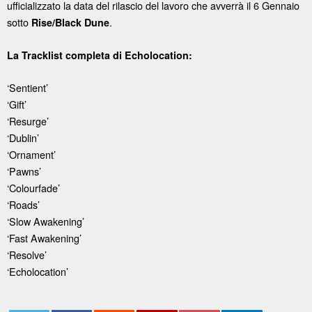
ufficializzato la data del rilascio del lavoro che avverrà il 6 Gennaio
sotto
.
Rise/Black Dune
La Tracklist completa di Echolocation:
‘Sentient’
‘Gift’
‘Resurge’
‘Dublin’
‘Ornament’
‘Pawns’
‘Colourfade’
‘Roads’
‘Slow Awakening’
‘Fast Awakening’
‘Resolve’
‘Echolocation’