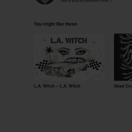
View all posts by Alessandro Rossi
→
You might like these
L.A. Witch – L.A. Witch
Dead Cr