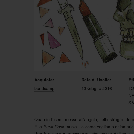
Acquista:
Data di Uscita:
Et
bandcamp
13 Giugno 2016
TO
NE
S
Quando ti senti messo all’angolo, nella stragrande m
E la
music – o come vogliamo chiamarla – 
Punk Rock
libertà e pura intransigenza, che nasce dall’amiciz