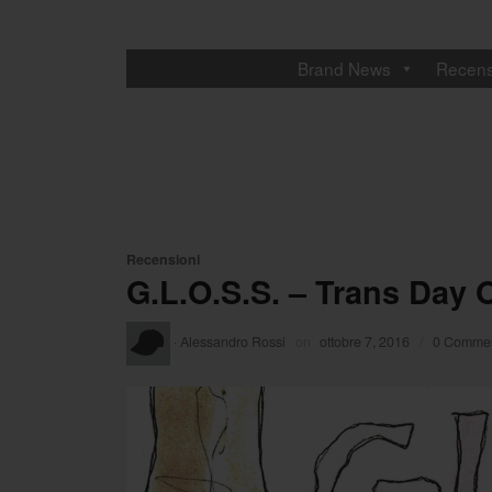
Brand News
Recens
Recensioni
G.L.O.S.S. – Trans Day
·
Alessandro Rossi
on
ottobre 7, 2016
/
0 Commen