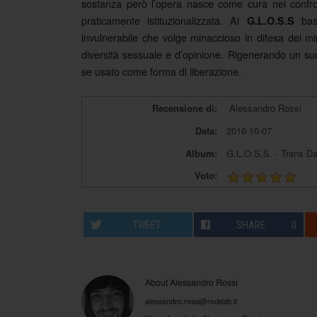
sostanza però l’opera nasce come cura nei confro
praticamente istituzionalizzata. Ai
bast
G.L.O.S.S
invulnerabile che volge minaccioso in difesa dei m
diversità sessuale e d’opinione. Rigenerando un su
se usato come forma di liberazione.
Recensione di:
Alessandro Rossi
Data:
2016-10-07
Album:
G.L.O.S.S. - Trans D
Voto:
TWEET
SHARE
0
About Alessandro Rossi
alessandro.rossi@rocklab.it