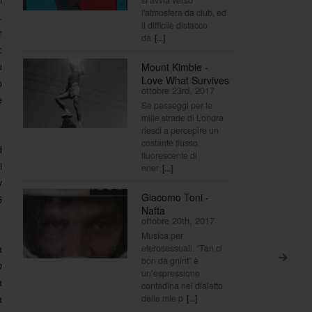
l'atmosfera da club, ed
.
il difficile distacco
r
da
[...]
:
ù
Mount Kimbie -
Love What Survives
o
ottobre 23rd, 2017
e
Se passeggi per le
mille strade di Londra
riesci a percepire un
costante flusso
d
fluorescente di
i
ener
[...]
y
Giacomo Toni -
5
Nafta
ottobre 20th, 2017
Musica per
a
eterosessuali. “Tan ci
>
bon da gnint” è
n
un’espressione
a
contadina nel dialetto
a
delle mie p
[...]