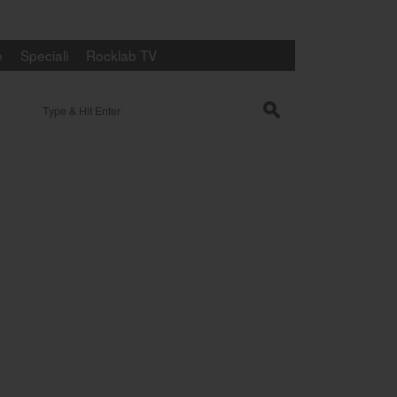
e
Speciali
Rocklab TV
Search for:
s