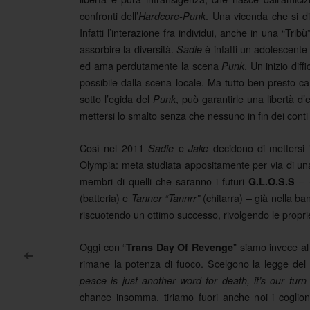
confronti dell’
. Una vicenda che si di
Hardcore-Punk
Infatti l’interazione fra individui, anche in una “Tri
assorbire la diversità.
è infatti un adolescente 
Sadie
ed ama perdutamente la scena
. Un inizio diff
Punk
possibile dalla scena locale. Ma tutto ben presto 
sotto l’egida del
, può garantirle una libertà d’
Punk
mettersi lo smalto senza che nessuno in fin dei conti 
Così nel 2011
e
decidono di mettersi
Sadie
Jake
Olympia: meta studiata appositamente per via di u
membri di quelli che saranno i futuri
–
G.L.O.S.S
(batteria) e
(chitarra) – già nella b
Tanner “Tannrr”
riscuotendo un ottimo successo, rivolgendo le propri
Oggi con “
” siamo invece al
Trans Day Of Revenge
<
rimane la potenza di fuoco. Scelgono la legge del 
Post navigation
peace is just another word for death, it’s our turn
chance insomma, tiriamo fuori anche noi i coglion