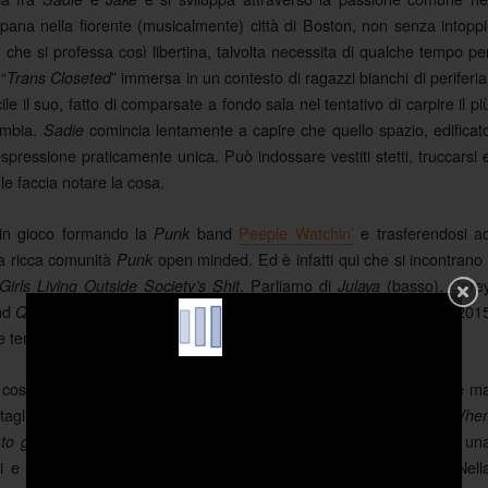
pana nella fiorente (musicalmente) città di Boston, non senza intoppi
bù” che si professa così libertina, talvolta necessita di qualche tempo pe
“
” immersa in un contesto di ragazzi bianchi di periferia
Trans Closeted
icile il suo, fatto di comparsate a fondo sala nel tentativo di carpire il pi
cambia.
comincia lentamente a capire che quello spazio, edificat
Sadie
espressione praticamente unica. Può indossare vestiti stetti, truccarsi 
le faccia notare la cosa.
 in gioco formando la
band
Peeple Watchin’
e trasferendosi a
Punk
na ricca comunità
open minded. Ed è infatti qui che si incontrano 
Punk
. Parliamo di
(basso), Core
Girls Living Outside Society’s Shit
Julaya
and
. Il loro brutale Demo omonimo esce nel nel 201
Queercore
Slouch
e tematiche quasi unicamente verso l’esperienza di vita di
.
Sadie
 cospetto del loro primo Ep ufficiale; cambiano le tematiche trattate m
taglione i
, sputando anni di soprusi fin dall’incipit – “
G.L.O.S.S
Whe
” (le prime parole del disco). Diamoci un
 to give violence a chance!
i e poi vediamo chi picchia più duro, se è questo che volete. Nell