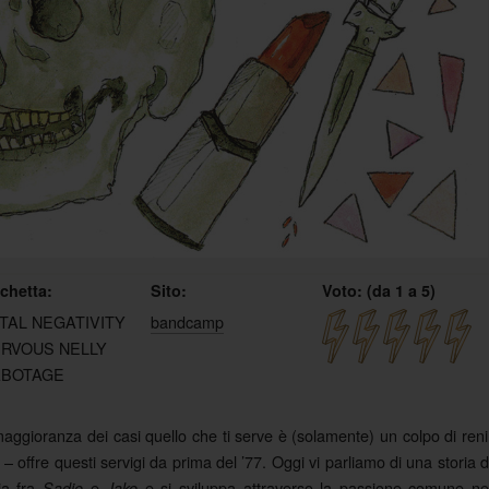
ichetta:
Sito:
Voto: (da 1 a 5)
TAL NEGATIVITY
bandcamp
RVOUS NELLY
ABOTAGE
aggioranza dei casi quello che ti serve è (solamente) un colpo di reni
offre questi servigi da prima del ’77. Oggi vi parliamo di una storia d
ia fra
e
e si sviluppa attraverso la passione comune ne
Sadie
Jake