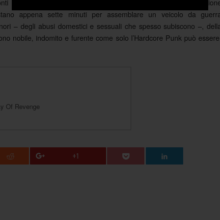
nti di chiunque si sia sentito danneggiato da una certa oppression
ano appena sette minuti per assemblare un veicolo da guerr
inori – degli abusi domestici e sessuali che spesso subiscono –, dell
ono nobile, indomito e furente come solo l’Hardcore Punk può essere
ay Of Revenge
+1