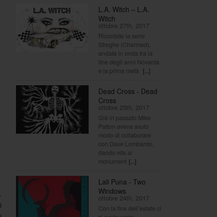
L.A. Witch – L.A.
Witch
ottobre 27th, 2017
Ricordate la serie
Streghe (Charmed),
andata in onda tra la
fine degli anni Novanta
e la prima metà
[...]
Dead Cross - Dead
Cross
ottobre 25th, 2017
Già in passato Mike
Patton aveva avuto
modo di collaborare
con Dave Lombardo,
dando vita ai
monument
[...]
Lali Puna - Two
Windows
.
ottobre 24th, 2017
i
Con la fine dell’estate ci
i
si avvia verso