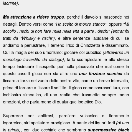
.
lacrime)
, perché il diavolo si nasconde nei
Ma attenzione a ridere troppo
dettagli. Dentro versi come
, oppure
“Ho scelto di morire stanco”
“Mi
accollo i rischi di non fare nulla nella vita a parte i dischi”
(entrambi
, e altre sentenze lapidarie di cui, se
tratti da “Whisky e rischi”)
andiamo a perlustrare, il terreno lirico di Chiazzetta è disseminato.
Qui la magia del suo umorismo: giocare col pubblico
(attraverso un
, farlo scompisciare, e allo stesso
monologo travestito da dialogo)
tempo insinuare il sospetto per nulla piacevole che mai come in
questo caso il gioco non sia altro che
da
una finzione scenica
ficcare a forza nel vuoto delle nostre vite, come un breve intervallo,
prima di tornare a fissare il soffitto. Il gioco come sovrascrittura, con
inchiostro simpatico, di una realtà che trasmette sempre meno
emozioni, che parla meno di qualunque ipotetico Dio.
Supereroe per antifrasi, paroliere vulcanico e fieramente
logorroico, strimpellatore prodigioso. Amante dei liquori forti
(di uno
, con due occhiaie che sembrano
in primis)
supermassive black