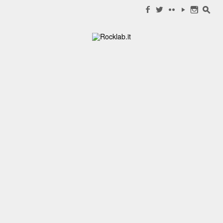
Search for:
f
w
c
y
n
s