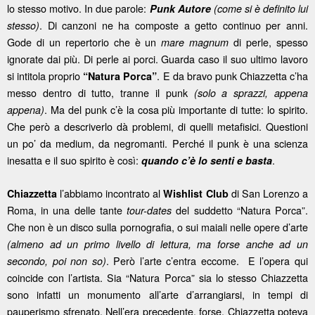
lo stesso motivo. In due parole:
P
unk Autore
(come si è definito lui
. Di canzoni ne ha composte a getto continuo per anni.
stesso)
Gode di un repertorio che è un
di perle, spesso
mare magnum
ignorate dai più. Di perle ai porci. Guarda caso il suo ultimo lavoro
si intitola proprio
. E da bravo punk Chiazzetta c’ha
“Natura Porca”
messo dentro di tutto, tranne il punk
(solo a sprazzi, appena
. Ma del punk c’è la cosa più importante di tutte: lo spirito.
appena)
Che però a descriverlo dà problemi, di quelli metafisici. Questioni
un po’ da medium, da negromanti. Perché il punk è una scienza
inesatta e il suo spirito è così:
.
quando c’è lo senti e basta
l’abbiamo incontrato al
di San Lorenzo a
Chiazzetta
Wishlist Club
Roma, in una delle tante
del suddetto “Natura Porca”.
tour-dates
Che non è un disco sulla pornografia, o sui maiali nelle opere d’arte
(almeno ad un primo livello di lettura, ma forse anche ad un
. Però l’arte c’entra eccome. E l’opera qui
secondo, poi non so)
coincide con l’artista. Sia “Natura Porca” sia lo stesso Chiazzetta
sono infatti un monumento all’arte d’arrangiarsi, in tempi di
pauperismo sfrenato. Nell’era precedente, forse, Chiazzetta poteva