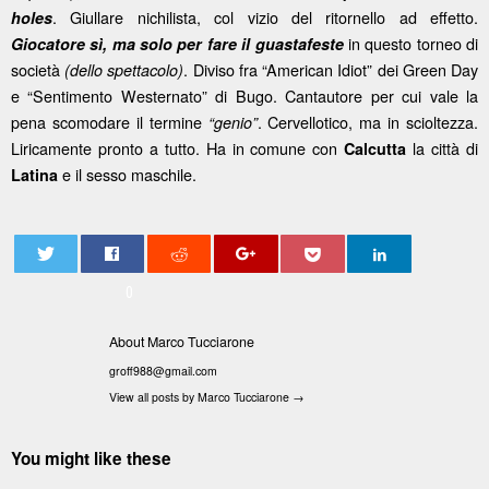
. Giullare nichilista, col vizio del ritornello ad effetto.
holes
in questo torneo di
Giocatore sì, ma solo per fare il guastafeste
società
. Diviso fra “American Idiot” dei Green Day
(dello spettacolo)
e “Sentimento Westernato” di Bugo. Cantautore per cui vale la
pena scomodare il termine
. Cervellotico, ma in scioltezza.
“genio”
Liricamente pronto a tutto. Ha in comune con
la città di
Calcutta
e il sesso maschile.
Latina
0
About Marco Tucciarone
groff988@gmail.com
View all posts by Marco Tucciarone
→
You might like these