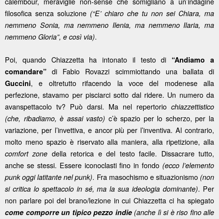
calembour, meraviglie non-sense che somigliano a un’indagine
filosofica senza soluzione
(“E’ chiaro che tu non sei Chiara, ma
nemmeno Sonia, ma nemmeno Ilenia, ma nemmeno Ilaria, ma
.
nemmeno Gloria”, e così via)
Poi, quando Chiazzetta ha intonato il testo di
“Andiamo a
di Fabio Rovazzi scimmiottando una ballata di
comandare”
, e oltretutto rifacendo la voce del modenese alla
Guccini
perfezione, stavamo per pisciarci sotto dal ridere. Un numero da
avanspettacolo tv? Può darsi. Ma nel repertorio
chiazzettistico
c’è spazio per lo scherzo, per la
(che, ribadiamo, è assai vasto)
variazione, per l’invettiva, e ancor più per l’inventiva. Al contrario,
molto meno spazio è riservato alla maniera, alla ripetizione, alla
della retorica e del testo facile. Dissacrare tutto,
comfort zone
anche se stessi. Essere iconoclasti fino in fondo
(ecco l’elemento
. Fra masochismo e situazionismo
punk oggi latitante nel punk)
(non
. Per
si critica lo spettacolo in sé, ma la sua ideologia dominante)
non parlare poi del brano/lezione in cui Chiazzetta ci ha spiegato
come comporre un tipico pezzo indie
(anche lì si è riso fino alle