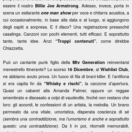
essere il nostro
. Adesso, invece, porta in
Billie Joe Armstrong
scena un esilarante
per voce e chitarra acustica, a
one man show
cui occasionalmente, in base alla data e al luogo, si aggiungono
degli ospiti a sorpresa. E il disco? Una registrazione pressoché
casalinga. Canzoni con pochi elementi, tutti efficaci. E soprattutto
tante, tante idee. Anzi
, come direbbe
“Troppi contenuti”
Chiazzetta.
Può un cantante punk figlio della
reinventarsi
Mtv Generation
menestrello itinerante? Lo scorso
, al
,
16 Dicembre
Wishlist Club
ne abbiamo avuto prova. Un fuoco di fila di brani killer. E l’antifona
si era capita fin da
, la canzone d’apertura.
“Whisky e rischi”
Quasi un cabaret alla Amanda Palmer, oppure un reggae
smembrato e disossato a colpi di vaudeville, finché non restano che
loro: gli accordi, le confessioni di un artista, la melodia. Un brano
permeato da una vitale, umoristica, disperata coscienza di sé
(sembra una contraddizione, ma l’umorismo è anche e soprattutto
. Da lì in poi, ritornelli memorabili,
questo: una contraddizione)