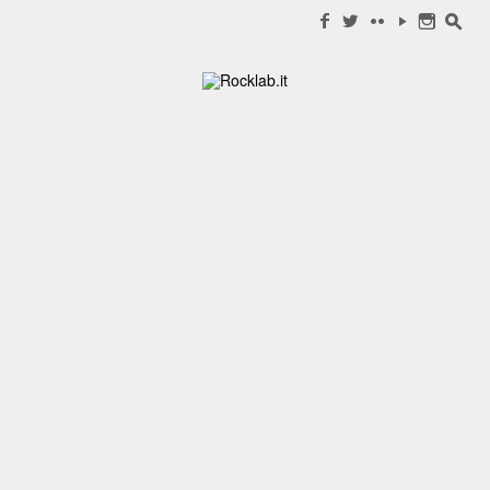
Search for:
f
w
c
y
n
s