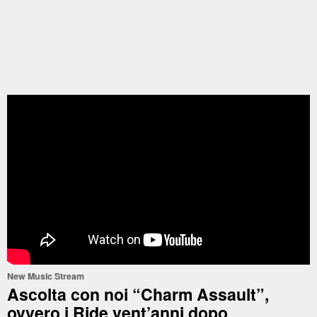
New Music Stream
Ascolta con noi “Charm Assault”,
ovvero i Ride vent’anni dopo