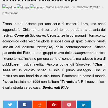
·
Marco Tucciarone
on
febbraio 22, 2017
/
0 Commenti
Erano tornati insieme per una serie di concerti. Loro, una band
leggendaria. Chiamati a rincorrere il tempo perduto, la smania del
revival.
. Circostanze in cui magari il tornaconto
Come gli Slowdive
economico delle vecchie glorie si sposa con gli spazi bianchi, vuoti,
lasciati dal deserto
della contemporaneità. Stiamo
(percepito)
parlando dei
, uno di gruppi chiave dello
britannico.
Ride
shoegaze
Erano tornati insieme per una serie di concerti, ma adesso è ora di
pubblicare musica inedita. Ancora come gli Slowdive.
“Charm
in questo senso è solo il primo assaggio. Che ci
Assault”
restituisce una band dallo stile intatto. Esattamente come il mondo
l’aveva lasciata nel
con l’album
. E il nuovo disco
1996
“Tarantula”
è sulla strada verso casa.
.
Bentornati Ride