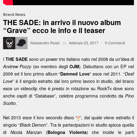
Brand News
THE SADE: in arrivo il nuovo album
“Grave” ecco le info e il teaser
·
Alessandro Rossi
on
febbraio 23, 2017
/
0 Commenti
I
sono un power trio italiano nato nel 2008 da un’idea di
THE SADE
(ex membro degli
). Debuttano con un EP nel
Andrew Pozzy
OJM
2009 ed il loro primo album “
” esce nel 2011. “
Damned Love
Deaf
” è il singolo estratto dal loro primo lavoro in studio, del brano
Love
esce un videoclip che è presto in rotazione su RockTv dove sono
anche ospiti di “Database”, celebre programma condotto da
Pino
.
Scotto
Nel 2013 esce il loro secondo disco “
II
”, dal quale viene estratto il
singolo “
”. Tra le partecipazioni in studio spicca quella
Black Demon
di
(
) che incide le parti
Nicola Manzan
Bologna Violenta