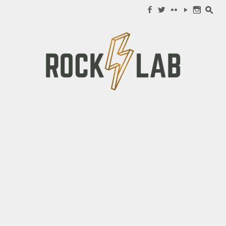
Search for:
f
w
c
y
n
s