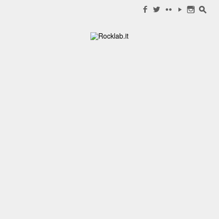
Search for:
f
w
c
y
n
s