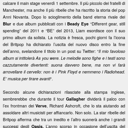
calcare il main stage venerdì 1 settembre. Il più piccolo dei fratelli di
Manchester, ma anche il più ribelle che ha riscritto la storia del pop
Anni Novanta. Dopo lo scioglimento della band eterna rivale dei
e due album pubblicati con i
“Different gear, still
Blur
Beady Eye
spending” del 2011 e “BE” del 2013, Liam esordisce con il suo
primo album da solista. La notizia è fresca, pochi giorni fa l’icona
del Britpop ha dichiarato l’uscita del nuovo disco entro la fine
dell’anno, svelandone il titolo in un post su Twitter: “
Il mio favoloso
album si intitolerà As you were. Le melodie sono fighe e i testi sono
cazzutamente divertenti: suona davvero bene, ma non vi farà
arrovellare il cervello: non è i Pink Floyd e nemmeno i Radiohead.
“.
E’ musica per tirare avanti
Secondo alcune dichiarazioni rilasciate alla stampa inglese,
sembrerebbe che durante il tour
dividerà il palco con
Gallagher
l’ex frontman dei
, Richard Ashcroft, che lo sta aiutando ad
Verve
assoldare altri musicisti per affiancarlo. Non solo. La star ribelle del
Britpop afferma che tra un inedito e l’altro suonerà anche i grandi
successi degli
L’anno scorso in occasione dell’uscita del
Oasis.