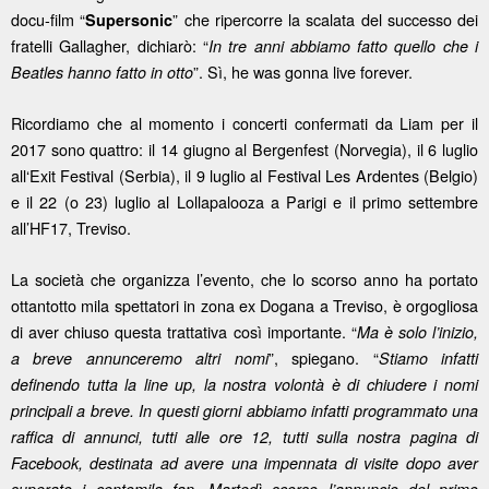
docu-film “
” che ripercorre la scalata del successo dei
Supersonic
fratelli Gallagher, dichiarò: “
In tre anni abbiamo fatto quello che i
”. Sì, he was gonna live forever.
Beatles hanno fatto in otto
Ricordiamo che al momento i concerti confermati da Liam per il
2017 sono quattro: il 14 giugno al Bergenfest (Norvegia), il 6 luglio
all‘Exit Festival (Serbia), il 9 luglio al Festival Les Ardentes (Belgio)
e il 22 (o 23) luglio al Lollapalooza a Parigi e il primo settembre
all’HF17, Treviso.
La società che organizza l’evento, che lo scorso anno ha portato
ottantotto mila spettatori in zona ex Dogana a Treviso, è orgogliosa
di aver chiuso questa trattativa così importante. “
Ma è solo l’inizio,
”, spiegano. “
a breve annunceremo altri nomi
Stiamo infatti
definendo tutta la line up, la nostra volontà è di chiudere i nomi
principali a breve. In questi giorni abbiamo infatti programmato una
raffica di annunci, tutti alle ore 12, tutti sulla nostra pagina di
Facebook, destinata ad avere una impennata di visite dopo aver
superato i centomila fan. Martedì scorso l’annuncio del primo