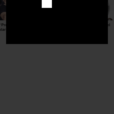
 ‘Pretend We’re Dead’ il
Lords Of Altamont: i dettagli del
ario sulle L7
sesto lavoro su Heavy Psych
Sounds