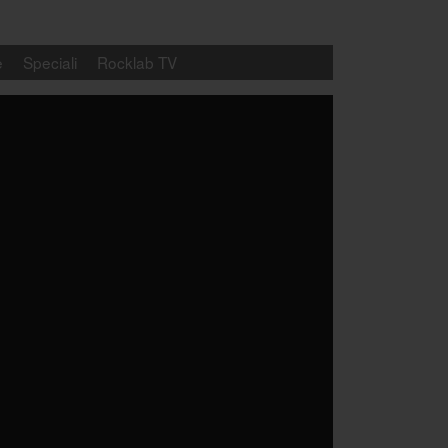
e
Speciali
Rocklab TV