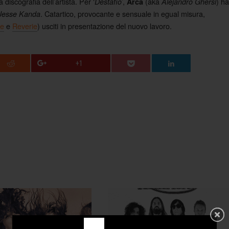
discografia dell’artista. Per ‘
’,
(aka
) ha
Destafío
Arca
Alejandro Ghersi
. Catartico, provocante e sensuale in egual misura,
Jesse Kanda
e
e
Reverie
) usciti in presentazione del nuovo lavoro.
+1