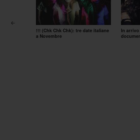
<
Post navigation
!!! (Chk Chk Chk): tre date italiane
In arrivo
a Novembre
document