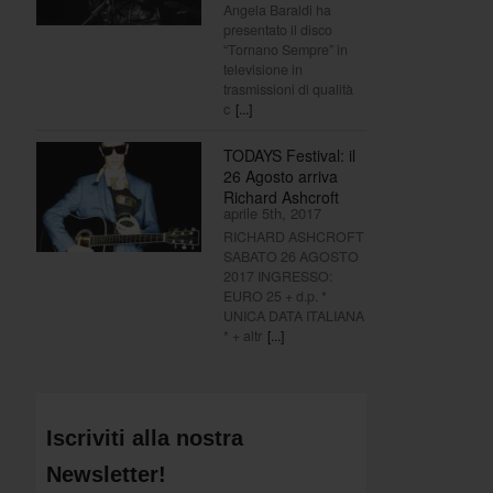
Angela Baraldi ha
presentato il disco
“Tornano Sempre” in
televisione in
trasmissioni di qualità
c
[...]
TODAYS Festival: il
26 Agosto arriva
Richard Ashcroft
aprile 5th, 2017
RICHARD ASHCROFT
SABATO 26 AGOSTO
2017 INGRESSO:
EURO 25 + d.p. *
UNICA DATA ITALIANA
* + altr
[...]
Iscriviti alla nostra
Newsletter!