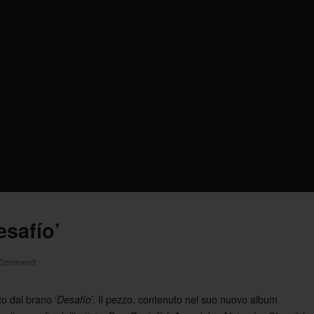
esafío’
Commenti
tto dal brano ‘
’. Il pezzo, contenuto nel suo nuovo album
Desafío