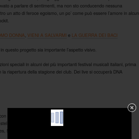
ritrovato a parlare di sentimenti, ma non sto conducendo nessuna
altro un atto di feroce egoismo, un po’ come può essere l’amore in alcun
ckit.
OMO DONNA
,
VIENI A SALVARMI
e
LA GUERRA DEI BACI
in questo progetto sia importante l’aspetto visivo.
oni speciali in alcuni dei più importanti festival musicali italiani, prima
n la riapertura della stagione dei club. Dei live si occuperà DNA
n The Zen Circus, Ex Otago e altri
elle, Arab Strap e tanti altri
es, Shins, Timber Timbre