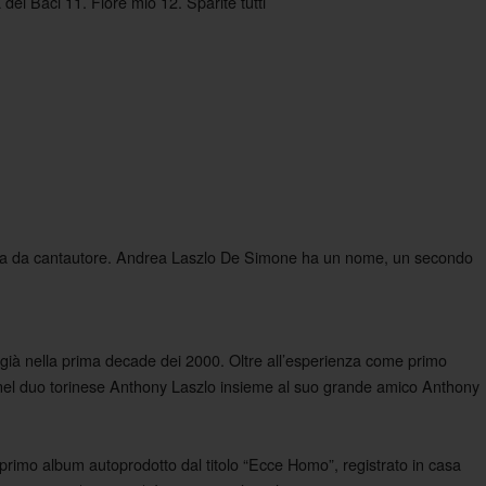
ei Baci 11. Fiore mio 12. Sparite tutti
tita da cantautore. Andrea Laszlo De Simone ha un nome, un secondo
 già nella prima decade dei 2000. Oltre all’esperienza come primo
nel duo torinese Anthony Laszlo insieme al suo grande amico Anthony
rimo album autoprodotto dal titolo “Ecce Homo”, registrato in casa