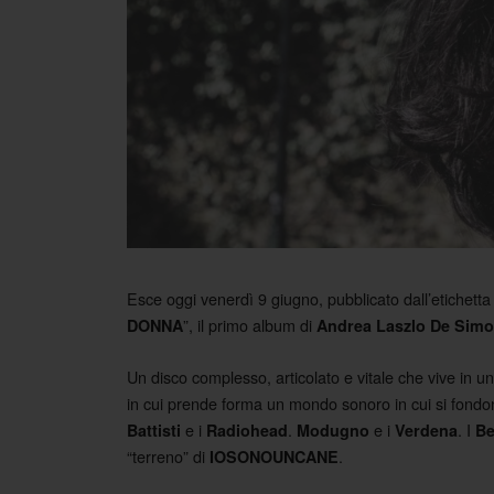
Esce oggi venerdì 9 giugno, pubblicato dall’etichetta 4
”, il primo album di
DONNA
Andrea Laszlo De Sim
Un disco complesso, articolato e vitale che vive in 
in cui prende forma un mondo sonoro in cui si fondon
e i
.
e i
. I
Battisti
Radiohead
Modugno
Verdena
Be
“terreno” di
.
IOSONOUNCANE