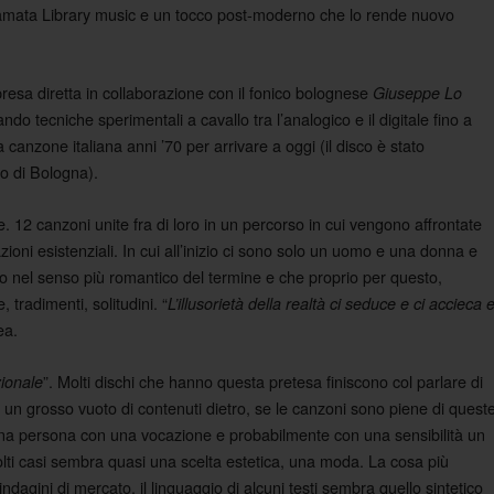
chiamata Library music e un tocco post-moderno che lo rende nuovo
 presa diretta in collaborazione con il fonico bolognese
Giuseppe Lo
do tecniche sperimentali a cavallo tra l’analogico e il digitale fino a
canzone italiana anni ’70 per arrivare a oggi (il disco è stato
o di Bologna).
12 canzoni unite fra di loro in un percorso in cui vengono affrontate
azioni esistenziali. In cui all’inizio ci sono solo un uomo e una donna e
oso nel senso più romantico del termine e che proprio per questo,
tradimenti, solitudini. “
L’illusorietà della realtà ci seduce e ci accieca 
ea.
”. Molti dischi che hanno questa pretesa finiscono col parlare di
ionale
ia un grosso vuoto di contenuti dietro, se le canzoni sono piene di quest
 una persona con una vocazione e probabilmente con una sensibilità un
olti casi sembra quasi una scelta estetica, una moda. La cosa più
dagini di mercato, il linguaggio di alcuni testi sembra quello sintetico