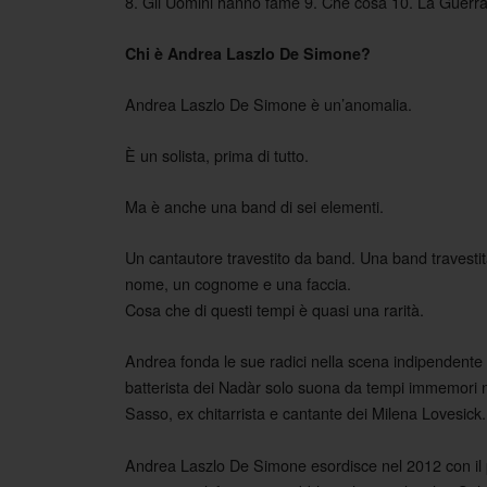
8. Gli Uomini hanno fame 9. Che cosa 10. La Guerra d
Chi è Andrea Laszlo De Simone?
Andrea Laszlo De Simone è un’anomalia.
È un solista, prima di tutto.
Ma è anche una band di sei elementi.
Un cantautore travestito da band. Una band traves
nome, un cognome e una faccia.
Cosa che di questi tempi è quasi una rarità.
Andrea fonda le sue radici nella scena indipendente
batterista dei Nadàr solo suona da tempi immemori 
Sasso, ex chitarrista e cantante dei Milena Lovesick.
Andrea Laszlo De Simone esordisce nel 2012 con il p