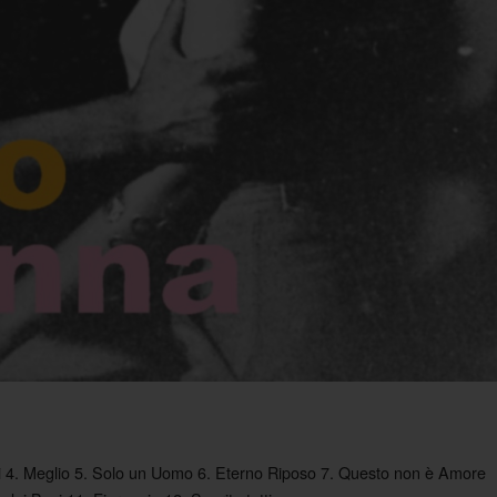
i 4. Meglio 5. Solo un Uomo 6. Eterno Riposo 7. Questo non è Amore