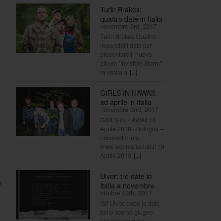
Turin Brakes:
quattro date in Italia
novembre 3rd, 2017
Turin Brakes Quattro
imperdibili date per
presentare il nuovo
album "Invisible Storm"
in uscita a
[...]
GIRLS IN HAWAII:
ad aprile in Italia
novembre 2nd, 2017
GIRLS IN HAWAII 18
Aprile 2018 - Bologna –
e
Locomotiv info:
www.locomotivclub.it 19
Aprile 2018
[...]
Ulver: tre date in
e
Italia a novembre
ottobre 12th, 2017
Gli Ulver, dopo la data
dello scorso giugno
al Labirinto della