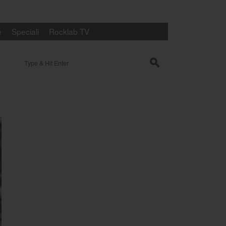
e
Speciali
Rocklab TV
Search for:
s