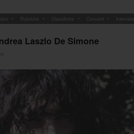
ioni
Rubriche
Classifiche
Concerti
Intervist
Andrea Laszlo De Simone
ti