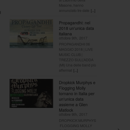
Masone, hanno
annunciato tre date
[...]
i
Propagandhi: nel
2018 un'unica data
italiana
ottobre 9th, 2017
PROPAGANDHI 06
MAGGIO 2018 | LIVE
MUSIC CLUB |
TREZZO SULL’ADDA
(MI) Una delle band più
affermat
[...]
Dropkick Murphys e
Flogging Molly
tornano in Italia per
un'unica data
assieme a Glen
Matlock
ottobre 9th, 2017
DROPKICK MURPHYS
FLOGGING MOLLY