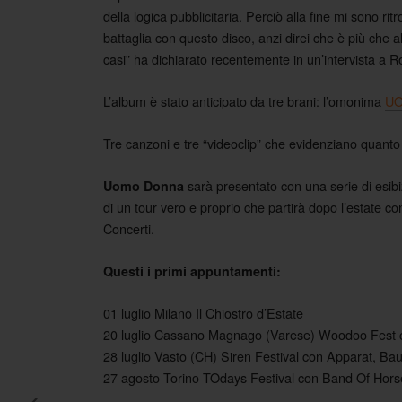
della logica pubblicitaria. Perciò alla fine mi sono 
battaglia con questo disco, anzi direi che è più che 
casi” ha dichiarato recentemente in un’intervista a Ro
L’album è stato anticipato da tre brani: l’omonima
U
Tre canzoni e tre “videoclip” che evidenziano quanto 
sarà presentato con una serie di esibizi
Uomo Donna
di un tour vero e proprio che partirà dopo l’estate co
Concerti.
Questi i primi appuntamenti:
01 luglio Milano Il Chiostro d’Estate
20 luglio Cassano Magnago (Varese) Woodoo Fest co
28 luglio Vasto (CH) Siren Festival con Apparat, Baust
27 agosto Torino TOdays Festival con Band Of Hors