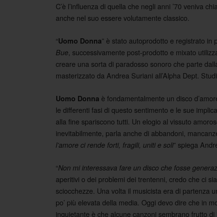
C’è l’influenza di quella che negli anni ’70 veniva 
anche nel suo essere volutamente classico.
“
” è stato autoprodotto e registrato in
Uomo Donna
, successivamente post-prodotto e mixato utilizzan
Bue
creare una sorta di paradosso sonoro che parte dalla 
masterizzato da Andrea Suriani all’Alpha Dept. Studi
è fondamentalmente un disco d’amore. 
Uomo Donna
le differenti fasi di questo sentimento e le sue implic
alla fine spariscono tutti. Un elogio al vissuto amor
inevitabilmente, parla anche di abbandoni, mancanze, 
” spiega Andr
l’amore ci rende forti, fragili, uniti e soli
“
Non mi interessava fare un disco che fosse generaz
aperitivi o dei problemi dei trentenni, credo che ci s
sciocchezze. Una volta il musicista era di partenza
po’ più elevata della media. Oggi devo dire che in m
inquietante è che alcune canzoni sembrano frutto di in