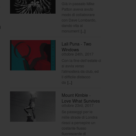
Già in passato Mike
a
Patton aveva avuto
modo di collaborare
con Dave Lombardo,
dando vita ai
i
monument
[...]
Lali Puna - Two
Windows
ottobre 24th, 2017
Con la fine dell’estate ci
si avvia verso
l'atmosfera da club, ed
il difficile distacco
da
[...]
Mount Kimbie -
Love What Survives
ottobre 23rd, 2017
Se passeggi per le
mille strade di Londra
riesci a percepire un
costante flusso
fluorescente di