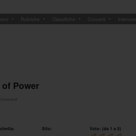
ioni
Rubriche
Classifiche
Concerti
Intervist
 of Power
 Commenti
ichetta:
Sito:
Voto: (da 1 a 5)