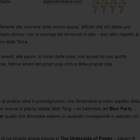
tador
algierstheband.com
ente allo scorrere della nostra epoca; difficile che chi abbia una
sto storico, non si accorga dei terremoti in atto – ben altro rispetto al
one della Terra.
 eventi, alle paure, al corso delle cose; mai accesi da uno spirito
a, felici e sereni dei propri pop-corn e della propria cola.
 di andare oltre il coinvolgimento: non limitandosi al mero aspetto della
nto oramai in pianta stabile
– ex batterista dei
-,
Matt Tong
Bloc Party
quello che dovrebbe essere un sussulto consapevole e radicato nel
er
 di cui rimane ampia traccia in
– capaci di
The Underside of Power