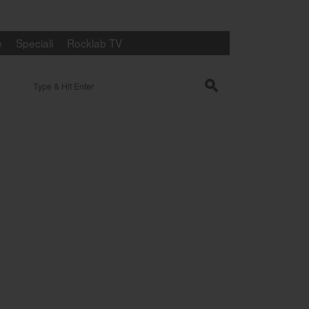
e
Speciali
Rocklab TV
Search for:
s