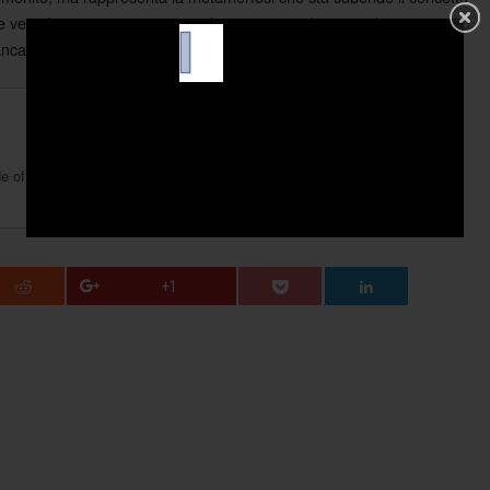
narie vesti facinorose, torna in quel genio musicale, creando un sussulto
ancare occhi e mente.
de of Power
+1