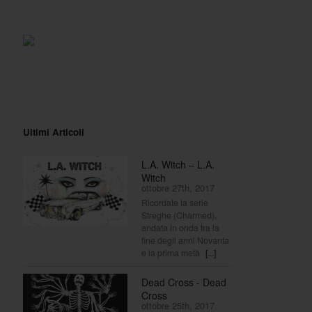
Ultimi Articoli
L.A. Witch – L.A.
Witch
ottobre 27th, 2017
Ricordate la serie
Streghe (Charmed),
andata in onda tra la
fine degli anni Novanta
e la prima metà
[...]
Dead Cross - Dead
Cross
ottobre 25th, 2017