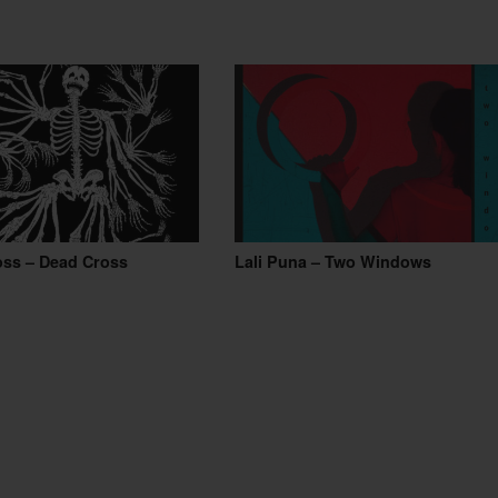
oss – Dead Cross
Lali Puna – Two Windows