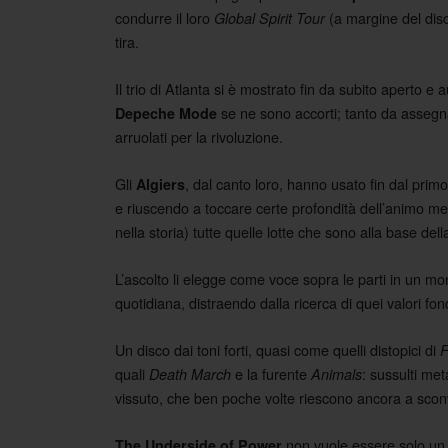
condurre il loro
(a margine del disc
Global Spirit Tour
tira.
Il trio di Atlanta si è mostrato fin da subito aperto e 
se ne sono accorti; tanto da assegnargl
Depeche Mode
arruolati per la rivoluzione.
Gli
, dal canto loro, hanno usato fin dal pri
Algiers
e riuscendo a toccare certe profondità dell’animo me
nella storia) tutte quelle lotte che sono alla base dell
L’ascolto li elegge come voce sopra le parti in un mond
quotidiana, distraendo dalla ricerca di quei valori f
Un disco dai toni forti, quasi come quelli distopici di
F
quali
e la furente
: sussulti met
Death March
Animals
vissuto, che ben poche volte riescono ancora a scon
non vuole essere solo un 
The Underside of Power