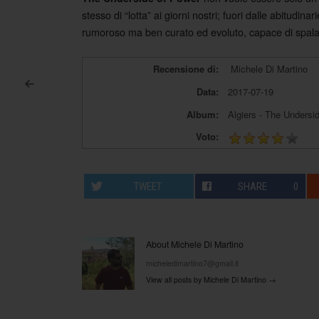
stesso di “lotta” ai giorni nostri; fuori dalle abitudi
rumoroso ma ben curato ed evoluto, capace di spal
Recensione di:
Michele Di Martino
<
Data:
2017-07-19
Post navigation
Album:
Algiers - The Undersi
Voto:
TWEET
SHARE
0
About Michele Di Martino
micheledimartino7@gmail.it
View all posts by Michele Di Martino
→