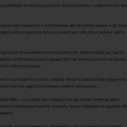
o pubblicato a marzo) proprio tra i toni di protesta, e capiremo che ari
audace nell’innovazione e nell’interesse alle tematiche sociali, e gli stess
i il ruolo di apertura dei loro concerti per tutto il tour italiano: abili e
mo lavoro un tono prevalentemente post-punk, addolcendolo con i synth,
diante un intreccio di soul e gospel che ben incarna (anche nel ricordo,
a loro visione d’insieme.
o in cui il futile fa rumore, creando l’illusorio piacere della leggerezza
ondamentali che oggi l’uomo stesso mette in discussione.
, e le parole ben si legano con gli scenari creati da pezzi
rank Miller
afisici e raffinatezze tecniche ricercate, senza tralasciare le asperità del
volgere.
monito, ma rappresenta la metamorfosi che sta subendo il concetto