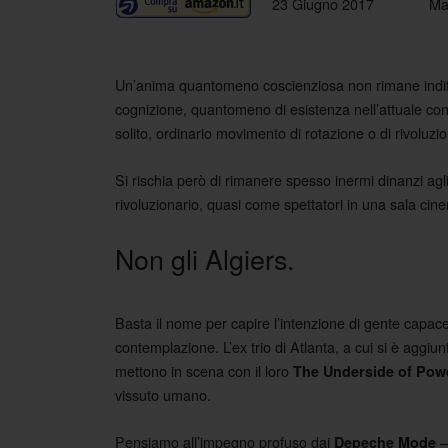
23 Giugno 2017
Ma
Un’anima quantomeno coscienziosa non rimane indiffer
cognizione, quantomeno di esistenza nell’attuale conte
solito, ordinario movimento di rotazione o di rivoluzi
Si rischia però di rimanere spesso inermi dinanzi agli
rivoluzionario, quasi come spettatori in una sala cinem
Non gli Algiers.
Basta il nome per capire l’intenzione di gente capace
contemplazione. L’ex trio di Atlanta, a cui si è aggiu
mettono in scena con il loro
The Underside of Pow
vissuto umano.
Pensiamo all’impegno profuso dai
–
Depeche Mode