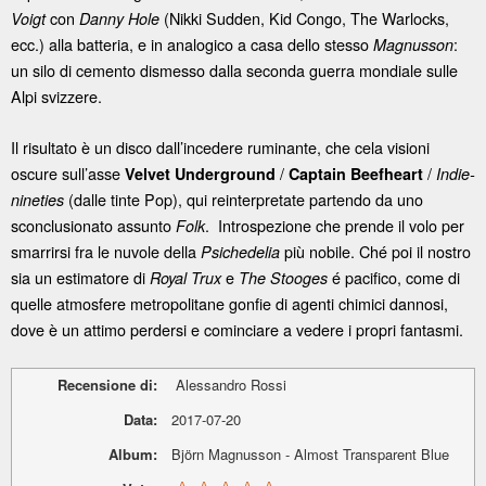
con
(Nikki Sudden, Kid Congo, The Warlocks,
Voigt
Danny Hole
ecc.) alla batteria, e in analogico a casa dello stesso
:
Magnusson
un silo di cemento dismesso dalla seconda guerra mondiale sulle
Alpi svizzere.
Il risultato è un disco dall’incedere ruminante, che cela visioni
oscure sull’asse
/
/
Velvet Underground
Captain Beefheart
Indie-
(dalle tinte Pop), qui reinterpretate partendo da uno
nineties
sconclusionato assunto
. Introspezione che prende il volo per
Folk
smarrirsi fra le nuvole della
più nobile. Ché poi il nostro
Psichedelia
sia un estimatore di
e
é pacifico, come di
Royal Trux
The Stooges
quelle atmosfere metropolitane gonfie di agenti chimici dannosi,
dove è un attimo perdersi e cominciare a vedere i propri fantasmi.
Recensione di:
Alessandro Rossi
Data:
2017-07-20
Album:
Björn Magnusson - Almost Transparent Blue