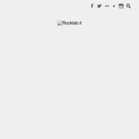
Search for:
f
w
c
y
n
s