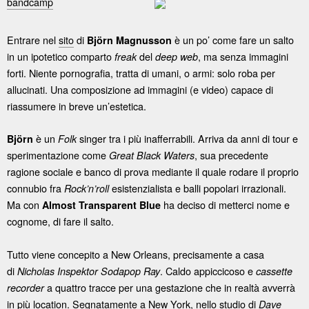
bandcamp
Entrare nel
sito
di
è un po’ come fare un salto
Björn Magnusson
in un ipotetico comparto
del
, ma senza immagini
freak
deep web
forti. Niente pornografia, tratta di umani, o armi: solo roba per
allucinati. Una composizione ad immagini (e video) capace di
riassumere in breve un’estetica.
è un
singer tra i più inafferrabili. Arriva da anni di tour e
Björn
Folk
sperimentazione come
, sua precedente
Great Black Waters
ragione sociale e banco di prova mediante il quale rodare il proprio
connubio fra
esistenzialista e balli popolari irrazionali.
Rock’n’roll
Ma con
ha deciso di metterci nome e
Almost Transparent Blue
cognome, di fare il salto.
Tutto viene concepito a New Orleans, precisamente a casa
di
. Caldo appiccicoso e
Nicholas Inspektor Sodapop Ray
cassette
a quattro tracce per una gestazione che in realtà avverrà
recorder
in più location. Segnatamente a New York, nello studio di
Dave