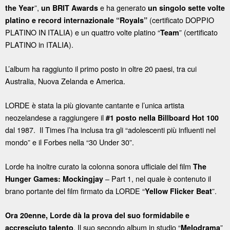
”,
e ha generato
the Year
un BRIT Awards
un singolo sette volte
(certificato DOPPIO
platino e record internazionale “Royals”
PLATINO IN ITALIA) e un quattro volte platino “
” (certificato
Team
PLATINO in ITALIA).
L’album ha raggiunto il primo posto in oltre 20 paesi, tra cui
Australia, Nuova Zelanda e America.
LORDE è stata la più giovante cantante e l’unica artista
neozelandese a raggiungere il
#1 posto nella Billboard Hot 100
dal 1987. Il Times l’ha inclusa tra gli “adolescenti più influenti nel
mondo” e il Forbes nella “30 Under 30”.
Lorde ha inoltre curato la colonna sonora ufficiale del film
The
– Part 1, nel quale è contenuto il
Hunger Games: Mockingjay
brano portante del film firmato da LORDE “
”.
Yellow Flicker Beat
Ora 20enne, Lorde dà la prova del suo formidabile e
. Il suo secondo album in studio “
”
accresciuto talento
Melodrama