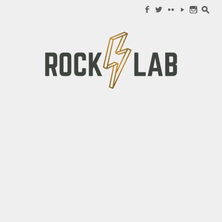
Search for:
f
w
c
y
n
s