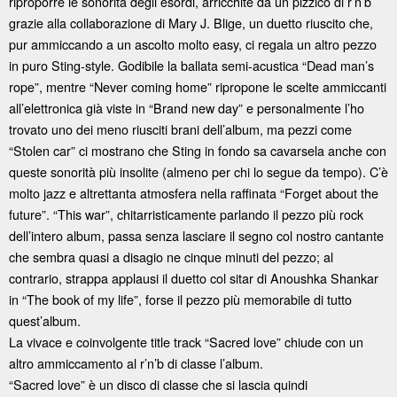
riproporre le sonorità degli esordi, arricchite da un pizzico di r’n’b
grazie alla collaborazione di Mary J. Blige, un duetto riuscito che,
pur ammiccando a un ascolto molto easy, ci regala un altro pezzo
in puro Sting-style. Godibile la ballata semi-acustica “Dead man’s
rope”, mentre “Never coming home” ripropone le scelte ammiccanti
all’elettronica già viste in “Brand new day” e personalmente l’ho
trovato uno dei meno riusciti brani dell’album, ma pezzi come
“Stolen car” ci mostrano che Sting in fondo sa cavarsela anche con
queste sonorità più insolite (almeno per chi lo segue da tempo). C’è
molto jazz e altrettanta atmosfera nella raffinata “Forget about the
future”. “This war”, chitarristicamente parlando il pezzo più rock
dell’intero album, passa senza lasciare il segno col nostro cantante
che sembra quasi a disagio ne cinque minuti del pezzo; al
contrario, strappa applausi il duetto col sitar di Anoushka Shankar
in “The book of my life”, forse il pezzo più memorabile di tutto
quest’album.
La vivace e coinvolgente title track “Sacred love” chiude con un
altro ammiccamento al r’n’b di classe l’album.
“Sacred love” è un disco di classe che si lascia quindi