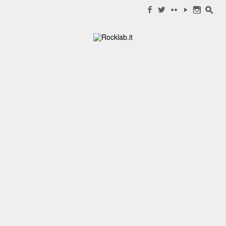
Search for:
f
w
c
y
n
s