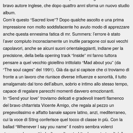
bravo autore inglese, che dopo quattro anni sforna un nuovo studio
album.
Com’è questo “Sacred love”? Dopo qualche ascolto e una prima
impressione non molto soddisfacente ho avuto modo di apprezzare
anche questa ennesima fatica di mr. Summers: l’errore è stato
l’aver compiuto inconsciamente un inutile paragone coi suoi vecchi
capolavori, anche se alcuni suoni orientaleggianti, indiane per la
precisione, della bella opening track “Inside” mi fanno tuttora
pensare a quel vecchio gioiellino intitolato “Mad about you” (da
“The soul cages” del 1991). Già da qui si capisce che ci troviamo di
fronte a un lavoro che riunisce diverse influenze e sonorità, il tutto
amalgamato dal tono dell’album, sobrio e intimo allo stesso tempo,
capace di regalare parecchi momenti davvero emozionanti.
In “Send your love” troviamo delicati e gradevoli inserti flamenco
del bravo chitarrista Vicente Amigo, che regala al pezzo un
pregevolissimo e affatto banale sapore latino, anzi, mediterraneo,
cui la voce di Sting conferisce quel tocco di classe in più. Con la
ballad “Whenever I say you name” il nostro sembra volerci