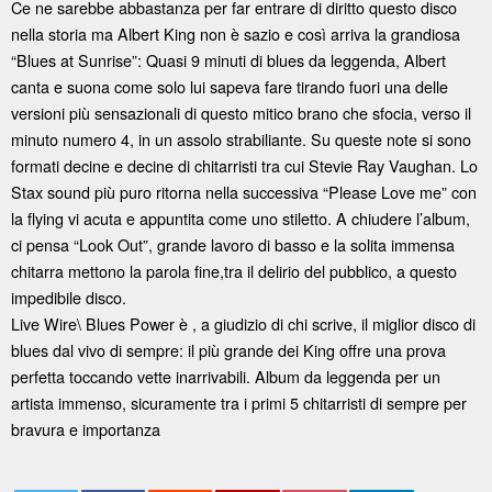
Ce ne sarebbe abbastanza per far entrare di diritto questo disco
nella storia ma Albert King non è sazio e così arriva la grandiosa
“Blues at Sunrise”: Quasi 9 minuti di blues da leggenda, Albert
canta e suona come solo lui sapeva fare tirando fuori una delle
versioni più sensazionali di questo mitico brano che sfocia, verso il
minuto numero 4, in un assolo strabiliante. Su queste note si sono
formati decine e decine di chitarristi tra cui Stevie Ray Vaughan. Lo
Stax sound più puro ritorna nella successiva “Please Love me” con
la flying vi acuta e appuntita come uno stiletto. A chiudere l’album,
ci pensa “Look Out”, grande lavoro di basso e la solita immensa
chitarra mettono la parola fine,tra il delirio del pubblico, a questo
impedibile disco.
Live Wire\ Blues Power è , a giudizio di chi scrive, il miglior disco di
blues dal vivo di sempre: il più grande dei King offre una prova
perfetta toccando vette inarrivabili. Album da leggenda per un
artista immenso, sicuramente tra i primi 5 chitarristi di sempre per
bravura e importanza