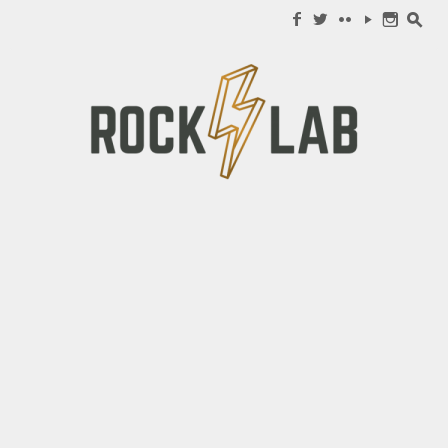
Search for:
f
w
c
y
n
s