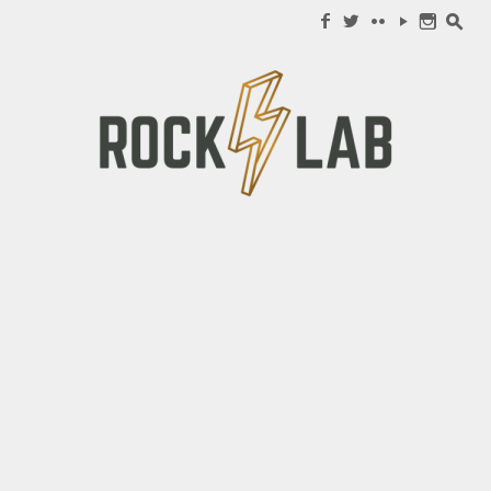
Search for:
f
w
c
y
n
s