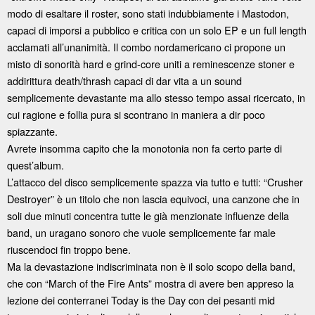
modo di esaltare il roster, sono stati indubbiamente i Mastodon,
capaci di imporsi a pubblico e critica con un solo EP e un full length
acclamati all’unanimità. Il combo nordamericano ci propone un
misto di sonorità hard e grind-core uniti a reminescenze stoner e
addirittura death/thrash capaci di dar vita a un sound
semplicemente devastante ma allo stesso tempo assai ricercato, in
cui ragione e follia pura si scontrano in maniera a dir poco
spiazzante.
Avrete insomma capito che la monotonia non fa certo parte di
quest’album.
L’attacco del disco semplicemente spazza via tutto e tutti: “Crusher
Destroyer” è un titolo che non lascia equivoci, una canzone che in
soli due minuti concentra tutte le già menzionate influenze della
band, un uragano sonoro che vuole semplicemente far male
riuscendoci fin troppo bene.
Ma la devastazione indiscriminata non è il solo scopo della band,
che con “March of the Fire Ants” mostra di avere ben appreso la
lezione dei conterranei Today is the Day con dei pesanti mid