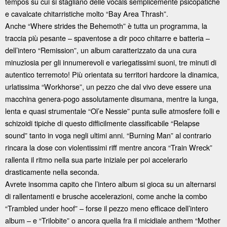
tempos su cui si stagliano delle vocals semplicemente psicopatiche
e cavalcate chitarristiche molto “Bay Area Thrash”.
Anche “Where strides the Behemoth” è tutta un programma, la
traccia più pesante – spaventose a dir poco chitarre e batteria –
dell’intero “Remission”, un album caratterizzato da una cura
minuziosia per gli innumerevoli e variegatissimi suoni, tre minuti di
autentico terremoto! Più orientata su territori hardcore la dinamica,
urlatissima “Workhorse”, un pezzo che dal vivo deve essere una
macchina genera-pogo assolutamente disumana, mentre la lunga,
lenta e quasi strumentale “Ol’e Nessie” punta sulle atmosfere folli e
schizoidi tipiche di questo difficilmente classificabile “Relapse
sound” tanto in voga negli ultimi anni. “Burning Man” al contrario
rincara la dose con violentissimi riff mentre ancora “Train Wreck”
rallenta il ritmo nella sua parte iniziale per poi accelerarlo
drasticamente nella seconda.
Avrete insomma capito che l’intero album si gioca su un alternarsi
di rallentamenti e brusche accelerazioni, come anche la combo
“Trambled under hoof” – forse il pezzo meno efficace dell’intero
album – e “Trilobite” o ancora quella fra il micidiale anthem “Mother