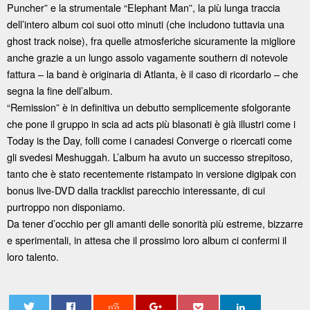
Puncher” e la strumentale “Elephant Man”, la più lunga traccia
dell’intero album coi suoi otto minuti (che includono tuttavia una
ghost track noise), fra quelle atmosferiche sicuramente la migliore
anche grazie a un lungo assolo vagamente southern di notevole
fattura – la band è originaria di Atlanta, è il caso di ricordarlo – che
segna la fine dell’album.
“Remission” è in definitiva un debutto semplicemente sfolgorante
che pone il gruppo in scia ad acts più blasonati è già illustri come i
Today is the Day, folli come i canadesi Converge o ricercati come
gli svedesi Meshuggah. L’album ha avuto un successo strepitoso,
tanto che è stato recentemente ristampato in versione digipak con
bonus live-DVD dalla tracklist parecchio interessante, di cui
purtroppo non disponiamo.
Da tener d’occhio per gli amanti delle sonorità più estreme, bizzarre
e sperimentali, in attesa che il prossimo loro album ci confermi il
loro talento.