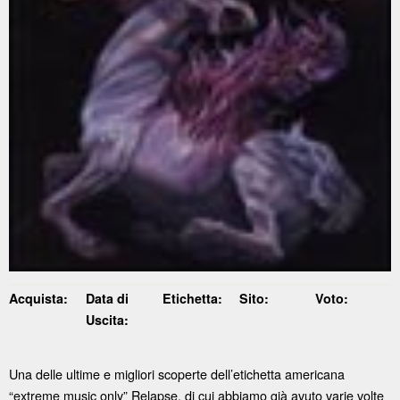
Acquista:
Data di
Etichetta:
Sito:
Voto:
Uscita:
Una delle ultime e migliori scoperte dell’etichetta americana
“extreme music only” Relapse, di cui abbiamo già avuto varie volte