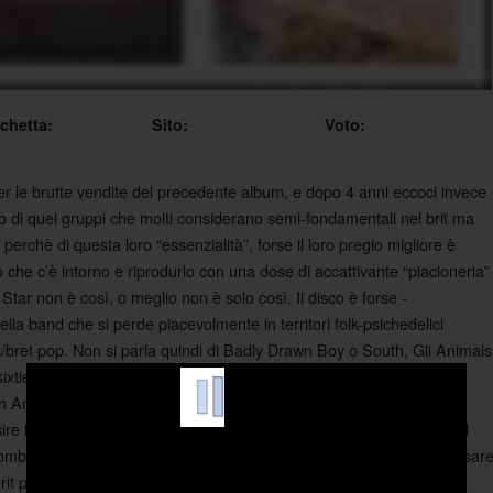
ichetta:
Sito:
Voto:
 per le brutte vendite del precedente album, e dopo 4 anni eccoci invece
no di quei gruppi che molti considerano semi-fondamentali nel brit ma
perchè di questa loro “essenzialità”, forse il loro pregio migliore è
llo che c’è intorno e riprodurlo con una dose di accattivante “piacioneria”
ar non è così, o meglio non è solo così. Il disco è forse -
lla band che si perde piacevolmente in territori folk-psichedelici
it/bret pop. Non si parla quindi di Badly Drawn Boy o South, Gli Animals
xties che li porta a presentaremelodie semplici ed efficaci. Sixteen
n And The Mothership (vagamente alla Cast) e anche la ballad per
re l’album poi ci sono inserti di Moog (la finale Voices From Behind
 tromba, che è sempre stata uno tra i suoni che il gruppo preferisce usar
Brit pop ormai sepolto gli Animals capiscono che possono benissimo