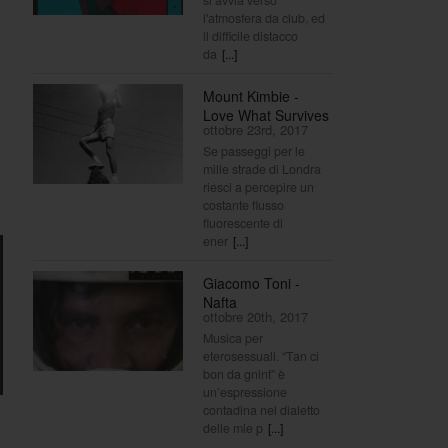
l'atmosfera da club, ed
il difficile distacco
da
[...]
Mount Kimbie -
Love What Survives
ottobre 23rd, 2017
Se passeggi per le
mille strade di Londra
riesci a percepire un
costante flusso
fluorescente di
ener
[...]
Giacomo Toni -
Nafta
ottobre 20th, 2017
Musica per
eterosessuali. “Tan ci
bon da gnint” è
un’espressione
contadina nel dialetto
delle mie p
[...]