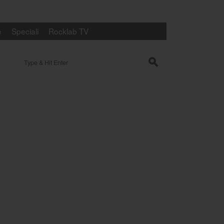
e
Speciali
Rocklab TV
Search for:
s