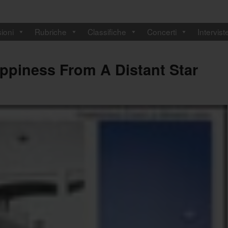
ioni
Rubriche
Classifiche
Concerti
Intervist
ppiness From A Distant Star
i