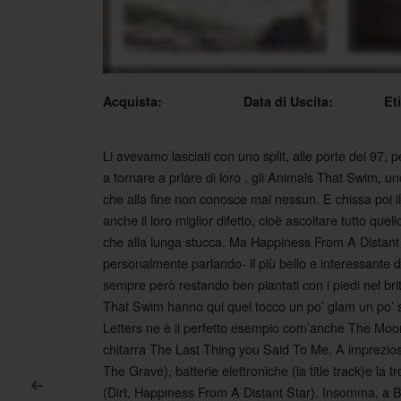
Acquista:
Data di Uscita:
Et
Li avevamo lasciati con uno split, alle porte del 97,
a tornare a prlare di loro , gli Animals That Swim, u
che alla fine non conosce mai nessun. E chissa poi il 
anche il loro miglior difetto, cioè ascoltare tutto que
che alla lunga stucca. Ma Happiness From A Distant St
personalmente parlando- il più bello e interessante de
sempre però restando ben piantati con i piedi nel br
That Swim hanno qui quel tocco un po’ glam un po’ si
Letters ne è il perfetto esempio com’anche The Moo
chitarra The Last Thing you Said To Me. A impreziosi
The Grave), batterie elettroniche (la title track)e la
<
(Dirt, Happiness From A Distant Star). Insomma, a 