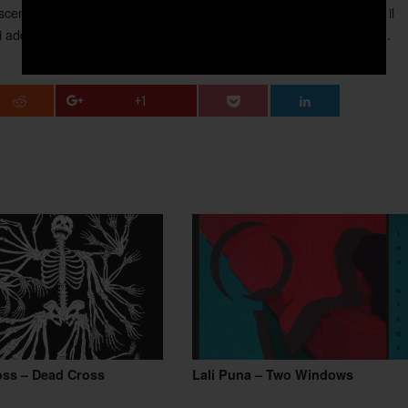
uscendo ad esprimersi con più facilità senza aver più ormai addosso il
ti addosso (mentre gli altri si domandano sempre che c’è da fissare).
+1
oss – Dead Cross
Lali Puna – Two Windows