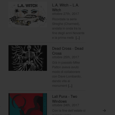
L.A. Witch – L.A.
Witch
ottobre 27th, 2017
Ricordate la serie
Streghe (Charmed),
andata in onda tra la
fine degli anni Novanta
e la prima metà
[...]
Dead Cross - Dead
Cross
ottobre 25th, 2017
Già in passato Mike
Patton aveva avuto
modo di collaborare
con Dave Lombardo,
dando vita ai
monument
[...]
Lali Puna - Two
Windows
ottobre 24th, 2017
e
Con la fine dell’estate ci
>
si avvia verso