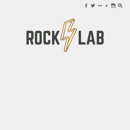
Search for:
f
w
c
y
n
s