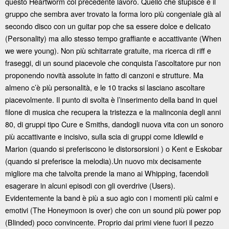
questo Heartworm col precedente lavoro. Quello che stupisce è il
gruppo che sembra aver trovato la forma loro più congeniale già al
secondo disco con un guitar pop che sa essere dolce e delicato
(Personality) ma allo stesso tempo graffiante e accattivante (When
we were young). Non più schitarrate gratuite, ma ricerca di riff e
fraseggi, di un sound piacevole che conquista l’ascoltatore pur non
proponendo novità assolute in fatto di canzoni e strutture. Ma
almeno c’è più personalità, e le 10 tracks si lasciano ascoltare
piacevolmente. Il punto di svolta è l’inserimento della band in quel
filone di musica che recupera la tristezza e la malinconia degli anni
80, di gruppi tipo Cure e Smiths, dandogli nuova vita con un sonoro
più accattivante e incisivo, sulla scia di gruppi come Idlewild e
Marion (quando si preferiscono le distorsorsioni ) o Kent e Eskobar
(quando si preferisce la melodia).Un nuovo mix decisamente
migliore ma che talvolta prende la mano ai Whipping, facendoli
esagerare in alcuni episodi con gli overdrive (Users).
Evidentemente la band è più a suo agio con i momenti più calmi e
emotivi (The Honeymoon is over) che con un sound più power pop
(Blinded) poco convincente. Proprio dai primi viene fuori il pezzo