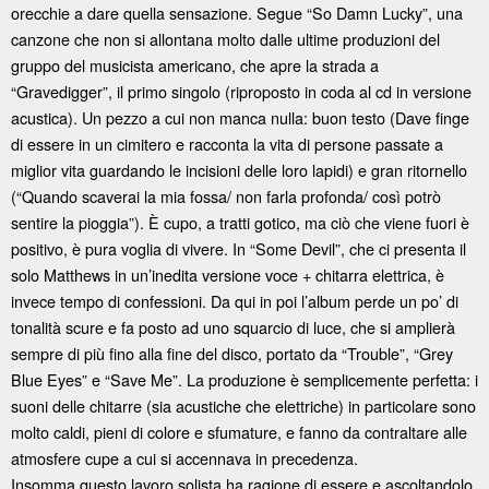
orecchie a dare quella sensazione. Segue “So Damn Lucky”, una
canzone che non si allontana molto dalle ultime produzioni del
gruppo del musicista americano, che apre la strada a
“Gravedigger”, il primo singolo (riproposto in coda al cd in versione
acustica). Un pezzo a cui non manca nulla: buon testo (Dave finge
di essere in un cimitero e racconta la vita di persone passate a
miglior vita guardando le incisioni delle loro lapidi) e gran ritornello
(“Quando scaverai la mia fossa/ non farla profonda/ così potrò
sentire la pioggia”). È cupo, a tratti gotico, ma ciò che viene fuori è
positivo, è pura voglia di vivere. In “Some Devil”, che ci presenta il
solo Matthews in un’inedita versione voce + chitarra elettrica, è
invece tempo di confessioni. Da qui in poi l’album perde un po’ di
tonalità scure e fa posto ad uno squarcio di luce, che si amplierà
sempre di più fino alla fine del disco, portato da “Trouble”, “Grey
Blue Eyes” e “Save Me”. La produzione è semplicemente perfetta: i
suoni delle chitarre (sia acustiche che elettriche) in particolare sono
molto caldi, pieni di colore e sfumature, e fanno da contraltare alle
atmosfere cupe a cui si accennava in precedenza.
Insomma questo lavoro solista ha ragione di essere e ascoltandolo