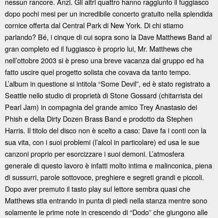
nessun rancore. Anzi. Gli altri quattro hanno raggiunto il fuggiasco
dopo pochi mesi per un incredibile concerto gratuito nella splendida
cornice offerta dal Central Park di New York. Di chi stiamo
parlando? Bé, i cinque di cui sopra sono la Dave Matthews Band al
gran completo ed il fuggiasco è proprio lui, Mr. Matthews che
nell’ottobre 2003 si è preso una breve vacanza dal gruppo ed ha
fatto uscire quel progetto solista che covava da tanto tempo.
L’album in questione si intitola “Some Devil”, ed è stato registrato a
Seattle nello studio di proprietà di Stone Gossard (chitarrista dei
Pearl Jam) in compagnia del grande amico Trey Anastasio dei
Phish e della Dirty Dozen Brass Band e prodotto da Stephen
Harris. Il titolo del disco non è scelto a caso: Dave fa i conti con la
sua vita, con i suoi problemi (l’alcol in particolare) ed usa le sue
canzoni proprio per esorcizzare i suoi demoni. L’atmosfera
generale di questo lavoro è infatti molto intima e malinconica, piena
di sussurri, parole sottovoce, preghiere e segreti grandi e piccoli.
Dopo aver premuto il tasto play sul lettore sembra quasi che
Matthews stia entrando in punta di piedi nella stanza mentre sono
solamente le prime note in crescendo di “Dodo” che giungono alle