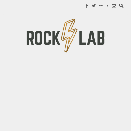
Search for:
f
w
c
y
n
s