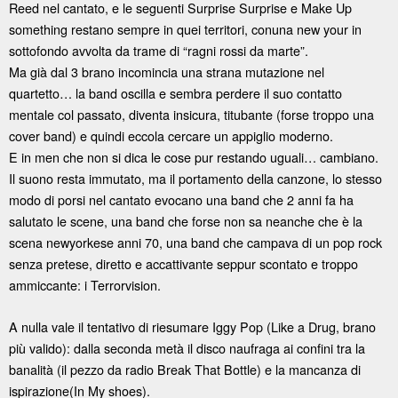
Reed nel cantato, e le seguenti Surprise Surprise e Make Up
something restano sempre in quei territori, conuna new your in
sottofondo avvolta da trame di “ragni rossi da marte”.
Ma già dal 3 brano incomincia una strana mutazione nel
quartetto… la band oscilla e sembra perdere il suo contatto
mentale col passato, diventa insicura, titubante (forse troppo una
cover band) e quindi eccola cercare un appiglio moderno.
E in men che non si dica le cose pur restando uguali… cambiano.
Il suono resta immutato, ma il portamento della canzone, lo stesso
modo di porsi nel cantato evocano una band che 2 anni fa ha
salutato le scene, una band che forse non sa neanche che è la
scena newyorkese anni 70, una band che campava di un pop rock
senza pretese, diretto e accattivante seppur scontato e troppo
ammiccante: i Terrorvision.
A nulla vale il tentativo di riesumare Iggy Pop (Like a Drug, brano
più valido): dalla seconda metà il disco naufraga ai confini tra la
banalità (il pezzo da radio Break That Bottle) e la mancanza di
ispirazione(In My shoes).