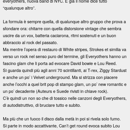
everyothers, nuova band di NYC. E già il nome dice tutto
“qualunque altro”.
La formula è sempre quella, di qualunque altro gruppo che prova a
sfondare ora: chitarre con quella distorsione vintage che sembra
uscire da un vox, batteria caciarona, ritmi sostenuti e un buon
abbraccio al rock del passato.
Ma mentre l’opera di restauro di White stripes, Strokes et similia va
verso un rock nel senso puro del termine, gli Everyothers hanno un
fascino glam che li porta ad evocare David bowie e Lou Reed.
Si guarda quindi più agli anni 70 scintillanti, ai T-rex, Ziggy Stardust
e anche un po’ i Velvet underground. Ma si strizza con piacere
anche l’occhi a quel brit pop di stampo glam, un po’ new romantic e
un po’ decadente (Auteurs e Suede rivisti in chiave rock).
C’è quindi un non so che di tossico nelle canzoni degli Everyothers,
di autodistruttivo, di bruciare tutto e subito.
Ma più che un fuoco il disco dalla metà in poi si rivela solo fumo.
Si parte in modo accattivante, Can’t get round evoca subito Lou