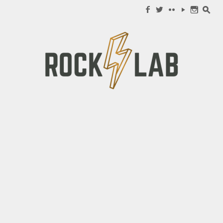
Search for:
f
w
c
y
n
s