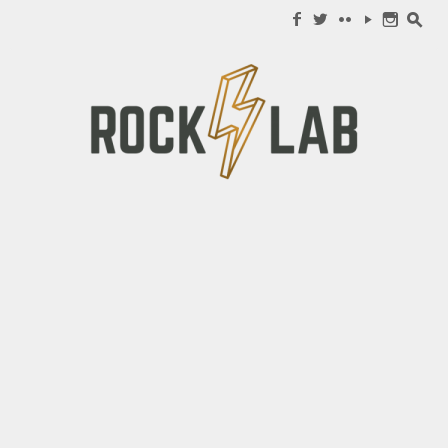
Search for:
f
w
c
y
n
s