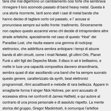
fans che mal digerirono un cambiamento così forte che sembrava
rinnegare il loro scomodo passato di band heavy metal. Questa è
una storia ricorrente, tanti sono stati i casi di metal bands che
hanno deciso di tagliare corto col passato, e l’ accusa si
pronunciava sempre sul solito fronte: tradimento. Sinceramente
non capisco questo accanirsi verso chi decide di intraprendere altre
strade artistiche, specialmente nel caso di questo “Host” dei
Paradise Lost, che risulta essere una gemma di rock/pop
elettronico, che addirittura sembra anticipare i tempi di alcune
bands di altri circuiti, come i rinati Notwist, gli ultimi Orb, Planet
Funk o altri figli dei Depeche Mode. Il disco in sé è bellissimo, e
mette in luce una capacità compositiva davvero straordinaria,
sembra quasi di star ascoltando una band che ha sempre suonato
questo genere, caratterizzato da synth, beat elettronici
programmati, ritmi accattivanti e melodie di rara bellezza. Appare in
smagliante forma il singer Nick Holmes, per anni accusato di
eccessiva stima nei confronti di James Hatfield, e qui autore al
contrario di una prova personale e di assoluto rispetto. La mente
storica del gruppo, Gregor Mackintosh, è comunque l’artefice