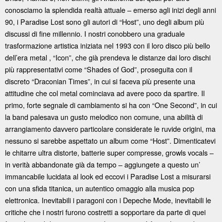
conosciamo la splendida realtà attuale – emerso agli inizi degli anni
90, i Paradise Lost sono gli autori di “Host”, uno degli album più
discussi di fine millennio. I nostri conobbero una graduale
trasformazione artistica iniziata nel 1993 con il loro disco più bello
dell’era metal , “Icon”, che già prendeva le distanze dai loro dischi
più rappresentativi come “Shades of God”, proseguita con il
discreto “Draconian Times”, in cui si faceva più presente una
attitudine che col metal cominciava ad avere poco da spartire. Il
primo, forte segnale di cambiamento si ha con “One Second”, in cui
la band palesava un gusto melodico non comune, una abilità di
arrangiamento davvero particolare considerate le ruvide origini, ma
nessuno si sarebbe aspettato un album come “Host”. Dimenticatevi
le chitarre ultra distorte, batterie super compresse, growls vocals –
in verità abbandonate già da tempo – aggiungete a questo un’
immancabile lucidata al look ed eccovi i Paradise Lost a misurarsi
con una sfida titanica, un autentico omaggio alla musica pop
elettronica. Inevitabili i paragoni con i Depeche Mode, inevitabili le
critiche che i nostri furono costretti a sopportare da parte di quei