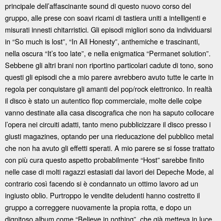
principale dell’affascinante sound di questo nuovo corso del
gruppo, alle prese con soavi ricami di tastiera uniti a intelligenti e
misurati innesti chitarristici. Gli episodi migliori sono da individuarsi
in “So much is lost”, “In All Honesty”, anthemiche e trascinanti,
nella oscura “It’s too late”, e nella enigmatica “Permanet solution”.
Sebbene gli altri brani non riportino particolari cadute di tono, sono
questi gli episodi che a mio parere avrebbero avuto tutte le carte in
regola per conquistare gli amanti del pop/rock elettronico. In realtà
il disco è stato un autentico flop commerciale, molte delle colpe
vanno destinate alla casa discografica che non ha saputo collocare
l’opera nei circuiti adatti, tanto meno pubblicizzare il disco presso i
giusti magazines, optando per una rieducazione del pubblico metal
che non ha avuto gli effetti sperati. A mio parere se si fosse trattato
con più cura questo aspetto probabilmente “Host” sarebbe finito
nelle case di molti ragazzi estasiati dai lavori dei Depeche Mode, al
contrario così facendo si è condannato un ottimo lavoro ad un
ingiusto oblio. Purtroppo le vendite deludenti hanno costretto il
gruppo a correggere nuovamente la propia rotta, e dopo un
dignitoso album come “Believe in nothing”, che già metteva in luce