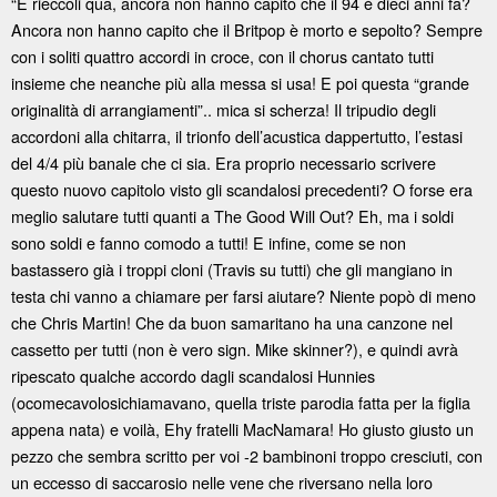
“E rieccoli qua, ancora non hanno capito che il 94 è dieci anni fa?
Ancora non hanno capito che il Britpop è morto e sepolto? Sempre
con i soliti quattro accordi in croce, con il chorus cantato tutti
insieme che neanche più alla messa si usa! E poi questa “grande
originalità di arrangiamenti”.. mica si scherza! Il tripudio degli
accordoni alla chitarra, il trionfo dell’acustica dappertutto, l’estasi
del 4/4 più banale che ci sia. Era proprio necessario scrivere
questo nuovo capitolo visto gli scandalosi precedenti? O forse era
meglio salutare tutti quanti a The Good Will Out? Eh, ma i soldi
sono soldi e fanno comodo a tutti! E infine, come se non
bastassero già i troppi cloni (Travis su tutti) che gli mangiano in
testa chi vanno a chiamare per farsi aiutare? Niente popò di meno
che Chris Martin! Che da buon samaritano ha una canzone nel
cassetto per tutti (non è vero sign. Mike skinner?), e quindi avrà
ripescato qualche accordo dagli scandalosi Hunnies
(ocomecavolosichiamavano, quella triste parodia fatta per la figlia
appena nata) e voilà, Ehy fratelli MacNamara! Ho giusto giusto un
pezzo che sembra scritto per voi -2 bambinoni troppo cresciuti, con
un eccesso di saccarosio nelle vene che riversano nella loro