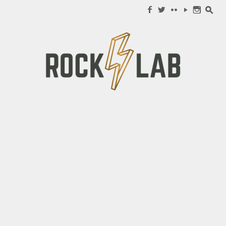
Search for:
f
w
c
y
n
s