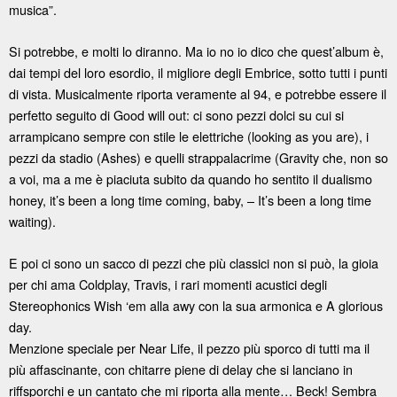
musica”.
Si potrebbe, e molti lo diranno. Ma io no io dico che quest’album è,
dai tempi del loro esordio, il migliore degli Embrice, sotto tutti i punti
di vista. Musicalmente riporta veramente al 94, e potrebbe essere il
perfetto seguito di Good will out: ci sono pezzi dolci su cui si
arrampicano sempre con stile le elettriche (looking as you are), i
pezzi da stadio (Ashes) e quelli strappalacrime (Gravity che, non so
a voi, ma a me è piaciuta subito da quando ho sentito il dualismo
honey, it’s been a long time coming, baby, – It’s been a long time
waiting).
E poi ci sono un sacco di pezzi che più classici non si può, la gioia
per chi ama Coldplay, Travis, i rari momenti acustici degli
Stereophonics Wish ‘em alla awy con la sua armonica e A glorious
day.
Menzione speciale per Near Life, il pezzo più sporco di tutti ma il
più affascinante, con chitarre piene di delay che si lanciano in
riffsporchi e un cantato che mi riporta alla mente… Beck! Sembra