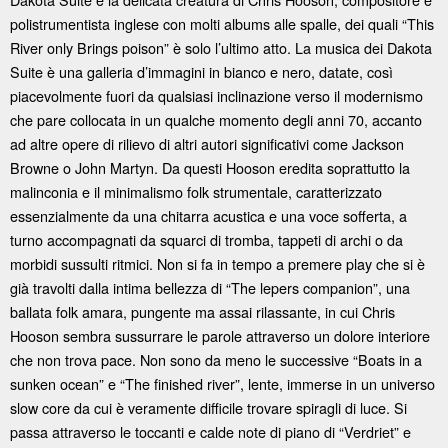
polistrumentista inglese con molti albums alle spalle, dei quali “This
River only Brings poison” è solo l’ultimo atto. La musica dei Dakota
Suite è una galleria d’immagini in bianco e nero, datate, così
piacevolmente fuori da qualsiasi inclinazione verso il modernismo
che pare collocata in un qualche momento degli anni 70, accanto
ad altre opere di rilievo di altri autori significativi come Jackson
Browne o John Martyn. Da questi Hooson eredita soprattutto la
malinconia e il minimalismo folk strumentale, caratterizzato
essenzialmente da una chitarra acustica e una voce sofferta, a
turno accompagnati da squarci di tromba, tappeti di archi o da
morbidi sussulti ritmici. Non si fa in tempo a premere play che si è
già travolti dalla intima bellezza di “The lepers companion”, una
ballata folk amara, pungente ma assai rilassante, in cui Chris
Hooson sembra sussurrare le parole attraverso un dolore interiore
che non trova pace. Non sono da meno le successive “Boats in a
sunken ocean” e “The finished river”, lente, immerse in un universo
slow core da cui è veramente difficile trovare spiragli di luce. Si
passa attraverso le toccanti e calde note di piano di “Verdriet” e