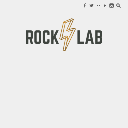
Search for:
f
w
c
y
n
s