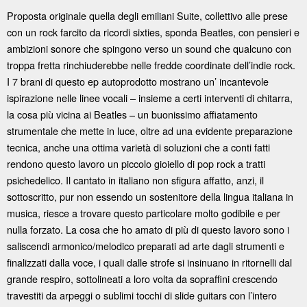
Proposta originale quella degli emiliani Suite, collettivo alle prese
con un rock farcito da ricordi sixties, sponda Beatles, con pensieri e
ambizioni sonore che spingono verso un sound che qualcuno con
troppa fretta rinchiuderebbe nelle fredde coordinate dell’indie rock.
I 7 brani di questo ep autoprodotto mostrano un’ incantevole
ispirazione nelle linee vocali – insieme a certi interventi di chitarra,
la cosa più vicina ai Beatles – un buonissimo affiatamento
strumentale che mette in luce, oltre ad una evidente preparazione
tecnica, anche una ottima varietà di soluzioni che a conti fatti
rendono questo lavoro un piccolo gioiello di pop rock a tratti
psichedelico. Il cantato in italiano non sfigura affatto, anzi, il
sottoscritto, pur non essendo un sostenitore della lingua italiana in
musica, riesce a trovare questo particolare molto godibile e per
nulla forzato. La cosa che ho amato di più di questo lavoro sono i
saliscendi armonico/melodico preparati ad arte dagli strumenti e
finalizzati dalla voce, i quali dalle strofe si insinuano in ritornelli dal
grande respiro, sottolineati a loro volta da sopraffini crescendo
travestiti da arpeggi o sublimi tocchi di slide guitars con l’intero