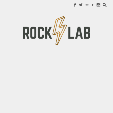
Search for:
f
w
c
y
n
s