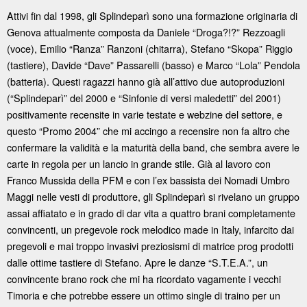
Attivi fin dal 1998, gli Splindeparì sono una formazione originaria di
Genova attualmente composta da Daniele “Droga?!?” Rezzoagli
(voce), Emilio “Ranza” Ranzoni (chitarra), Stefano “Skopa” Riggio
(tastiere), Davide “Dave” Passarelli (basso) e Marco “Lola” Pendola
(batteria). Questi ragazzi hanno già all’attivo due autoproduzioni
(“Splindeparì” del 2000 e “Sinfonie di versi maledetti” del 2001)
positivamente recensite in varie testate e webzine del settore, e
questo “Promo 2004” che mi accingo a recensire non fa altro che
confermare la validità e la maturità della band, che sembra avere le
carte in regola per un lancio in grande stile. Già al lavoro con
Franco Mussida della PFM e con l’ex bassista dei Nomadi Umbro
Maggi nelle vesti di produttore, gli Splindeparì si rivelano un gruppo
assai affiatato e in grado di dar vita a quattro brani completamente
convincenti, un pregevole rock melodico made in Italy, infarcito dai
pregevoli e mai troppo invasivi preziosismi di matrice prog prodotti
dalle ottime tastiere di Stefano. Apre le danze “S.T.E.A.”, un
convincente brano rock che mi ha ricordato vagamente i vecchi
Timoria e che potrebbe essere un ottimo single di traino per un