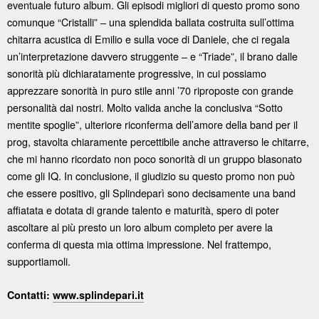
eventuale futuro album. Gli episodi migliori di questo promo sono
comunque “Cristalli” – una splendida ballata costruita sull’ottima
chitarra acustica di Emilio e sulla voce di Daniele, che ci regala
un’interpretazione davvero struggente – e “Triade”, il brano dalle
sonorità più dichiaratamente progressive, in cui possiamo
apprezzare sonorità in puro stile anni ’70 riproposte con grande
personalità dai nostri. Molto valida anche la conclusiva “Sotto
mentite spoglie”, ulteriore riconferma dell’amore della band per il
prog, stavolta chiaramente percettibile anche attraverso le chitarre,
che mi hanno ricordato non poco sonorità di un gruppo blasonato
come gli IQ. In conclusione, il giudizio su questo promo non può
che essere positivo, gli Splindeparì sono decisamente una band
affiatata e dotata di grande talento e maturità, spero di poter
ascoltare al più presto un loro album completo per avere la
conferma di questa mia ottima impressione. Nel frattempo,
supportiamoli.
Contatti:
www.splindepari.it