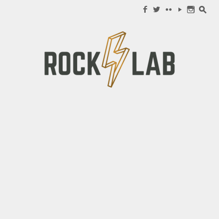
Search for:
f
w
c
y
n
s