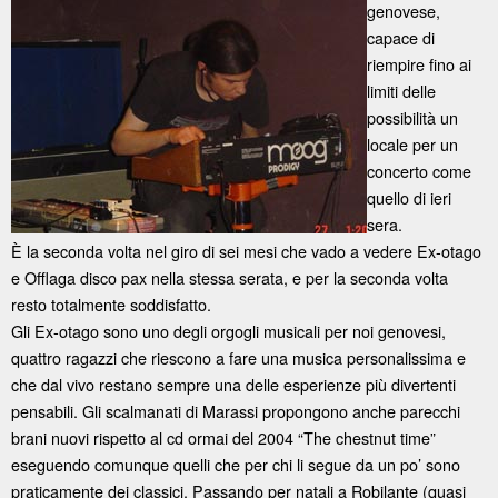
genovese,
capace di
riempire fino ai
limiti delle
possibilità un
locale per un
concerto come
quello di ieri
sera.
È la seconda volta nel giro di sei mesi che vado a vedere Ex-otago
e Offlaga disco pax nella stessa serata, e per la seconda volta
resto totalmente soddisfatto.
Gli Ex-otago sono uno degli orgogli musicali per noi genovesi,
quattro ragazzi che riescono a fare una musica personalissima e
che dal vivo restano sempre una delle esperienze più divertenti
pensabili. Gli scalmanati di Marassi propongono anche parecchi
brani nuovi rispetto al cd ormai del 2004 “The chestnut time”
eseguendo comunque quelli che per chi li segue da un po’ sono
praticamente dei classici. Passando per natali a Robilante (quasi