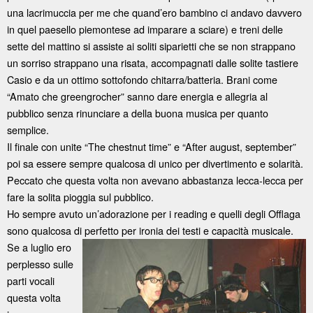
una lacrimuccia per me che quand’ero bambino ci andavo davvero
in quel paesello piemontese ad imparare a sciare) e treni delle
sette del mattino si assiste ai soliti siparietti che se non strappano
un sorriso strappano una risata, accompagnati dalle solite tastiere
Casio e da un ottimo sottofondo chitarra/batteria. Brani come
“Amato che greengrocher” sanno dare energia e allegria al
pubblico senza rinunciare a della buona musica per quanto
semplice.
Il finale con unite “The chestnut time” e “After august, september”
poi sa essere sempre qualcosa di unico per divertimento e solarità.
Peccato che questa volta non avevano abbastanza lecca-lecca per
fare la solita pioggia sul pubblico.
Ho sempre avuto un’adorazione per i reading e quelli degli Offlaga
sono qualcosa di perfetto per ironia dei testi e capacità musicale.
Se a luglio
ero
perplesso sulle
parti vocali
questa volta