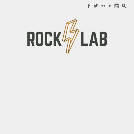
Search for:
f
w
c
y
n
s