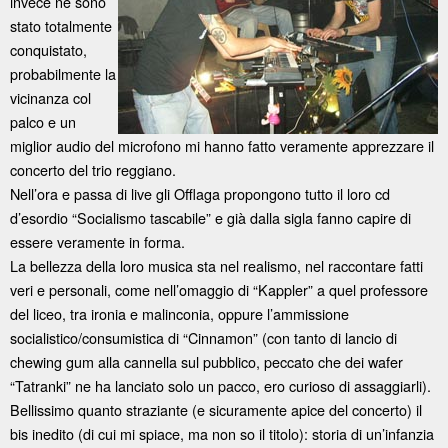
invece ne sono
stato totalmente
conquistato,
probabilmente la
vicinanza col
palco e un
miglior audio del microfono mi hanno fatto veramente apprezzare il
concerto del trio reggiano.
Nell’ora e passa di live gli Offlaga propongono tutto il loro cd
d’esordio “Socialismo tascabile” e già dalla sigla fanno capire di
essere veramente in forma.
La bellezza della loro musica sta nel realismo, nel raccontare fatti
veri e personali, come nell’omaggio di “Kappler” a quel professore
del liceo, tra ironia e malinconia, oppure l’ammissione
socialistico/consumistica di “Cinnamon” (con tanto di lancio di
chewing gum alla cannella sul pubblico, peccato che dei wafer
“Tatranki” ne ha lanciato solo un pacco, ero curioso di assaggiarli).
Bellissimo quanto straziante (e sicuramente apice del concerto) il
bis inedito (di cui mi spiace, ma non so il titolo): storia di un’infanzia