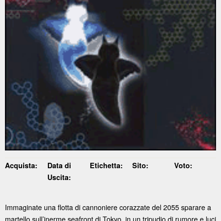
Acquista:
Data di
Etichetta:
Sito:
Voto:
Uscita:
Immaginate una flotta di cannoniere corazzate del 2055 sparare a
martello sull’inerme seafront di Tokyo, in un tripudio di rumore e luci