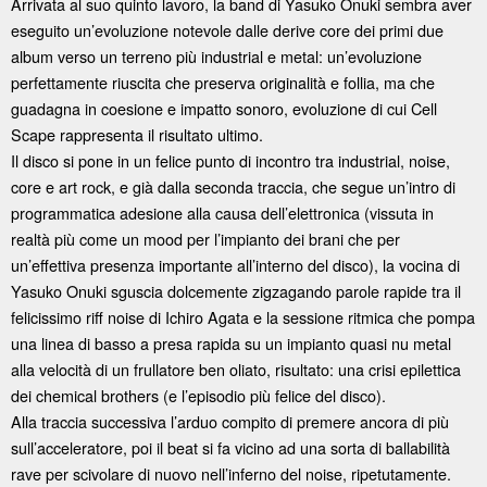
Arrivata al suo quinto lavoro, la band di Yasuko Onuki sembra aver
eseguito un’evoluzione notevole dalle derive core dei primi due
album verso un terreno più industrial e metal: un’evoluzione
perfettamente riuscita che preserva originalità e follia, ma che
guadagna in coesione e impatto sonoro, evoluzione di cui Cell
Scape rappresenta il risultato ultimo.
Il disco si pone in un felice punto di incontro tra industrial, noise,
core e art rock, e già dalla seconda traccia, che segue un’intro di
programmatica adesione alla causa dell’elettronica (vissuta in
realtà più come un mood per l’impianto dei brani che per
un’effettiva presenza importante all’interno del disco), la vocina di
Yasuko Onuki sguscia dolcemente zigzagando parole rapide tra il
felicissimo riff noise di Ichiro Agata e la sessione ritmica che pompa
una linea di basso a presa rapida su un impianto quasi nu metal
alla velocità di un frullatore ben oliato, risultato: una crisi epilettica
dei chemical brothers (e l’episodio più felice del disco).
Alla traccia successiva l’arduo compito di premere ancora di più
sull’acceleratore, poi il beat si fa vicino ad una sorta di ballabilità
rave per scivolare di nuovo nell’inferno del noise, ripetutamente.