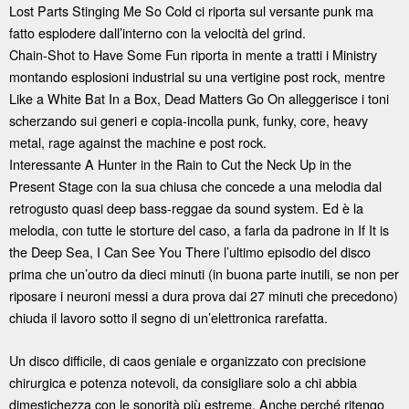
Lost Parts Stinging Me So Cold ci riporta sul versante punk ma
fatto esplodere dall’interno con la velocità del grind.
Chain-Shot to Have Some Fun riporta in mente a tratti i Ministry
montando esplosioni industrial su una vertigine post rock, mentre
Like a White Bat In a Box, Dead Matters Go On alleggerisce i toni
scherzando sui generi e copia-incolla punk, funky, core, heavy
metal, rage against the machine e post rock.
Interessante A Hunter in the Rain to Cut the Neck Up in the
Present Stage con la sua chiusa che concede a una melodia dal
retrogusto quasi deep bass-reggae da sound system. Ed è la
melodia, con tutte le storture del caso, a farla da padrone in If It is
the Deep Sea, I Can See You There l’ultimo episodio del disco
prima che un’outro da dieci minuti (in buona parte inutili, se non per
riposare i neuroni messi a dura prova dai 27 minuti che precedono)
chiuda il lavoro sotto il segno di un’elettronica rarefatta.
Un disco difficile, di caos geniale e organizzato con precisione
chirurgica e potenza notevoli, da consigliare solo a chi abbia
dimestichezza con le sonorità più estreme. Anche perché ritengo