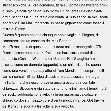
stroboscopiche. Al loro comando, fiera sul ponte una hysteric-chick
di shibuya nella gloria del suo metro e cinquanta urla disturbata
ordini sconnessi in una radio disturbata. Al suo fianco, la minuscola
adorabile Rika Mm’ imbraccia un basso gigantesco come fosse il
mitra di Ripley.
Questo è quanto aspetta chiunque abbia voglia, e il fegato, di
cimentarsi con un concerto dei Melt Banana.
Ma c’è molto più di questo, non si tratta solo di iconografia. C’è
l’ironia dissacrante e punk, l’attitudine hard core / metal di un
batterista (Oshima Watchma ex “Satanic Hell Slaughter”) che
picchia come un dannato (appunto), e un chitarrista che suona
come una versione da day after di Tom Morello, riff sempre molti
vari e ricercati. Si ha l’idea di assistere a qualcosa che era già
nell’aria, ma che nessuno aveva ancora osato dire con tale
chiarezza. Siccome è già stato detto tutto, eliminiamo i tempi morti
del rock, raddoppiamo la velocità in un marasma calcolato e
chirurgico dove un pezzo core diventa musica trance, Got the life
dei Korn che suona a tre volte la sua velocità.