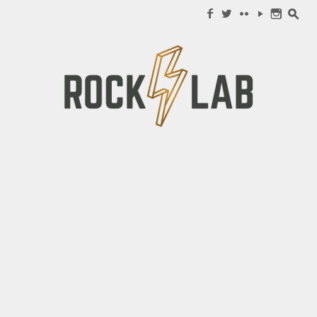
Search for:
f
w
c
y
n
s