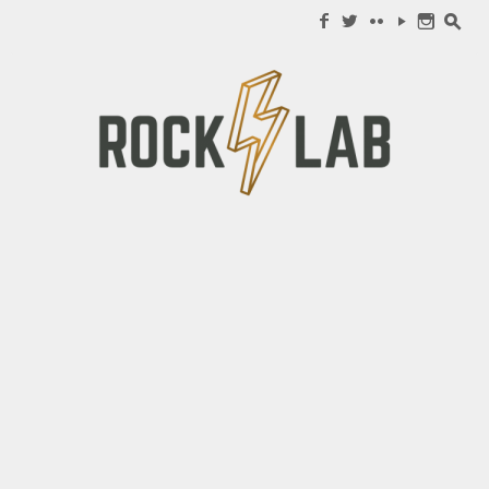
Search for:
f
w
c
y
n
s