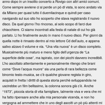
anno dopo in un insolito concerto a Rovigo con altri amici comuni.
Come sempre avviene ci si perde un pò di vista, io sono andato via
da Milano per quasi tutto il duemilacinque e quindi per caso
navigando sul suo sito ho scoperto che stava registrando il nuovo
disco. Da quel giorno l’ho rincorso, al solo scopo di farci due
chiacchiere. Ci siamo incontrati alla festa di natale di cui ho già
parlato. Li ho finalmente avuto in mano il nuovo disco. Per giorni da
quella notte è rimasto dentro al mio lettore Cd dell’auto, e appena
salivo alzavo il volume e via. “Una vita nuova” è un disco completo.
Musicalmente più maturo e meno figlio dell’urgenza de “La
superficie delle cose”, ma ispirato, con dei picchi davvero incredibili.
L’ho ascoltato attentamente e personalmente ritengo che brani
come “Dove l’acqua muore” sia una perla di rara bellezza come
binomio testo-musica, se c’è qualche giovane regista in giro,
acquisti in fretta i diritti di questa storia perchè sviluppandola ne
uscirebbe un film bellissimo, la colonna sonora già c’è. Anche
“1973”, piccola storia di vita famigliare, talmente viva e vera che mi
ha fatto ripensare anche alla mia personale vicenda, e non ho
vergogna ad ammettere che in uno degli ascolti un pò più attenti mi