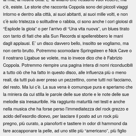
c’è, esiste. Le storie che racconta Coppola sono dei piccoli viaggi
intorno e dentro alla città, ai suoi abitanti, ai suoi mille volti, e non
c’è solo tristezza o solitudine o rabbia, ci sono anche i cori gioiosi di
“Esplode la gioia” o per l’arrivo di “Una vita nuova”, un blues tirato
con tanto di fiati che alla Sun Records si spellerebbero le mani
dagli applausi. E’ un disco davvero bello, insolito se vogliamo, ma
non certo brutto. Potremmo scomodare Springsteen e Nick Cave o
il nostrano Ligabue se volete, ma io invece dico che è Fabrizio
Coppola. Potremmo riempire una pagina intera di nomi riconducibili
a tutto ciò che ha fatto in questo disco, alle influenza più o meno
reali, da tutti può aver preso un pezzettino, come tutti noi facciamo,
del resto. Ma lui c’è. La sua vena è comunque pura e speriamo che
la miniera da cui stilla le parole delle sue storie e le note delle sue
melodie sia inesauribile. Ha raggiunto maturità nei testi e anche
nella musica che ha forse perso l’immediatezza del rock grezzo e
acido dell’esordio dicevo, per lasciare il posto ad un rock più
pregno, più curato, a pianoforti e tastiere in odor di hammond da
fare accapponare la pelle, ad uno stile più “americano”, più figlio