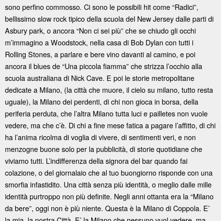
sono perfino commosso. Ci sono le possibili hit come “Radici”,
bellissimo slow rock tipico della scuola del New Jersey dalle parti di
Asbury park, o ancora “Non ci sei più” che se chiudo gli occhi
m’immagino a Woodstock, nella casa di Bob Dylan con tutti i
Rolling Stones, a parlare e bere vino davanti al camino, e poi
ancora il blues de “Una piccola fiamma” che strizza l’occhio alla
scuola australiana di Nick Cave. E poi le storie metropolitane
dedicate a Milano, (la città che muore, il cielo su milano, tutto resta
uguale), la Milano dei perdenti, di chi non gioca in borsa, della
periferia perduta, che l’altra Milano tutta luci e pailletes non vuole
vedere, ma che c’è. Di chi a fine mese fatica a pagare l’affitto, di chi
ha l’anima ricolma di voglia di vivere, di sentimenti veri, e non
menzogne buone solo per la pubblicità, di storie quotidiane che
viviamo tutti. L’indifferenza della signora del bar quando fai
colazione, o del giornalaio che al tuo buongiorno risponde con una
smorfia infastidito. Una città senza più identità, o meglio dalle mille
identità purtroppo non più definite. Negli anni ottanta era la “Milano
da bere”, oggi non è più niente. Questa è la Milano di Coppola. E’
la mia, la nostra Città. E’ la Milano che nessuno vuol vedere, ma